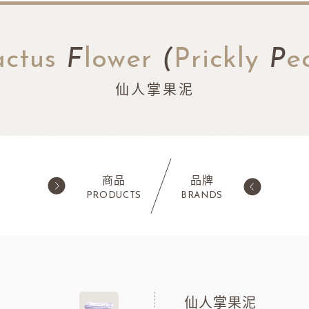
actus
F
lower
(
Prickly
P
e
仙人掌果泥
商品
品牌
PRODUCTS
BRANDS
西點類
水果類/濃縮醬/
蛋糕粉/慕斯粉
法國樂比果泥
鬆餅粉
法國樂比常溫果泥
仙人掌果泥
職人燕麥植物
ADC咖啡師
法