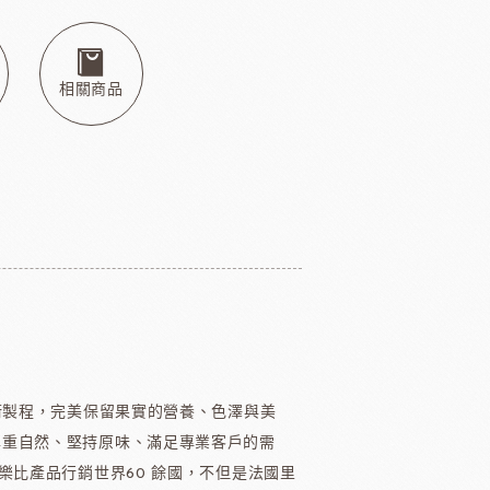
本天滿
模具類
IKOYA香商
日本田中大理石
日本天滿包材
DEMARLE法國軟烤模
其他模具
相關商品
舒適牌開罐器
鋁製鮮奶油齒狀刮片
嘉麗寶巧克力
梵豪登巧克力
PCB巧克力
紐西蘭德紐奶粉
技術製程，完美保留果實的營養、色澤與美
尊重自然、堅持原味、滿足專業客戶的需
樂比產品行銷世界60 餘國，不但是法國里