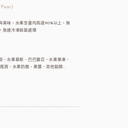
TMC精選咖啡豆
 Pear)
茶
與美味，水果含量均高達90%以上，無
緹莉亞茶(斯里蘭卡)
，急速冷凍殺菌處理
ALICE水果醋
東富士製粉
日本株式會社增田製粉所
碧、水果慕斯、巴巴露亞、水果果凍、
雞尾酒、水果奶酪、果醬、其他餡類…
鼠奶油起士
美國乳品