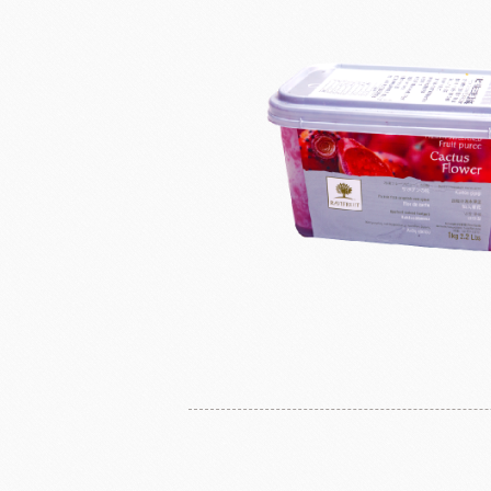
奶
日東製粉系列
法國LESCURE
增田製粉系列
法國愛樂薇
法國麵粉系列
其他產地奶油
酵母系列
起士
改良劑系列
植物鮮奶油
日本四葉乳品
荷蘭ZEELA
乳化油/克寧姆/烤盤油系列
動物鮮奶油
麵包粉系列
風味粉系列
花草系列
餡類系列
法國巴黎大磨坊
美國NB
麵包裝飾系列
糖類系列