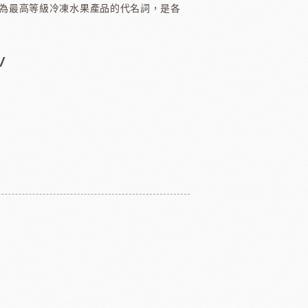
為最高等級冷凍水果產品的代名詞，是各
醃漬櫻桃
黑玫瑰
/
國柑曼怡
義大利羅素蕃茄
翡冷翠橄欖油