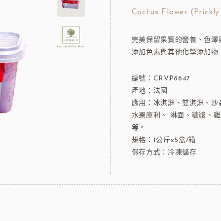
可可粉
法國樂比冷凍水果
Cactus Flower (Prickly
果凍
法國樂比淋醬
完美保留果實的營養、色澤
淋面/果膠
法國樂比法式水果餡
添加色素與其他化學添加物
西點裝飾
比利時愛迪亞水果餡
國內水果餡
編號：CRVP8647
NDIA食品
日本製粉株式會社
日本日
裝飾水果
產地：法國
水果乾
應用：冰淇淋、雙淇淋、沙
水果庫利、 淋面、糖漿、
香精/濃縮醬
等。
法國紅龍冷凍水果
規格：1公斤x5盒/箱
日本MIKOYA香商
保存方式：冷凍儲存
A乳酪
紐西蘭德紐乳品
澳洲袋