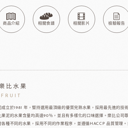
玫瑰&冷凍食品
德群包材
日
包裝
法國紅龍冷凍水果
日本M
玫瑰(塔殼)
各式包材
玫瑰(脆筒)
包材節慶類
商品介紹
相關食譜
相關影片
檢驗報告
玫瑰(脆籃)
玫瑰(馬卡龍)
爵酵母
瑞士蓮巧克力
比利時
玫瑰(泡芙類)
玫瑰(冷凍麵糰)
玫瑰(一口甜點/鹹點)
玫瑰(巧克力裝飾)
玫瑰69%單一產區
樂比水果
黑騎士
荷蘭多布拉dobla巧克力
法國
玫瑰(精美層架)
IFRUIT
麻吉系列
司成立於1981 年，堅持選用最頂級的優質完熟水果，採用最先進的
冷凍麵團
比果泥的水果含量均高達90％，並且有多樣化的口味選擇。樂比公司
對各種不同的水果，採用不同的作業程序，並遵循HACCP 品質管理。