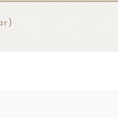
ar)
香料
咖啡、茶、果汁、果醋
其他品牌酒
樂多果汁
國愛樂薇
法國萊思克