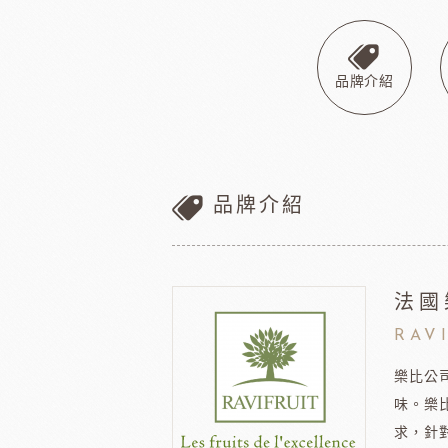
巧克力
黑
美商維益鮮奶油
中澤
比利時嘉麗寶
黑
瑞士蓮巧克力
黑
品牌介紹
梵豪登巧克力 (2019年絲博將更名為梵豪登)
黑
F1巧克力
黑
DM三井製糖
比利時伯
法國PCB巧克力
黑
Dobla裝飾巧克力
黑
品牌介紹
台灣裝飾巧克力
黑
黑
黑
法國
F1巧克力
西班牙
黑
RAV
樂比公
味。樂
求，針