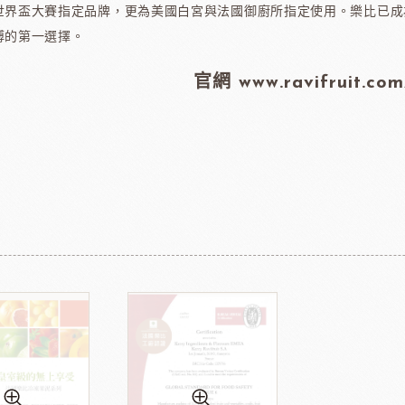
世界盃大賽指定品牌，更為美國白宮與法國御廚所指定使用。樂比已成
亞水果餡
南非水蜜桃
法國
傅的第一選擇。
官網 www.ravifruit.com
食品
義國莉義大利麵
法
包材
天滿紙器
義大利