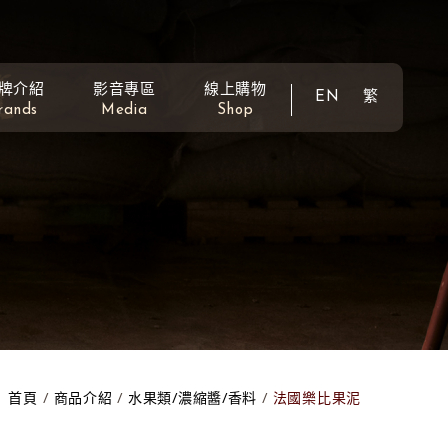
牌介紹
影音專區
線上購物
EN
繁
rands
Media
Shop
首頁
商品介紹
水果類/濃縮醬/香料
法國樂比果泥