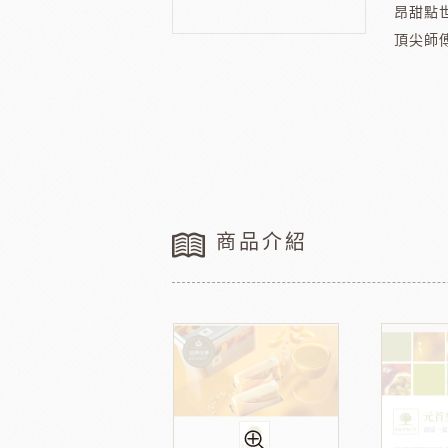
昂甜點
法國樂比水果
比利時愛迪
節慶類
餐飲類
頂尖師
聖誕-薑餅屋
義國莉義大利麵
聖誕-樹&圈&花插
橄欖油
聖誕-造型娃娃
蕃茄罐
緹莉亞茶
德麥
聖誕-盒&緞帶
維多陳年酒醋
聖誕-禮物袋
輕鬆煮
聖誕-瓷杯&紙杯
冷凍麵包
商品介紹
聖誕裝飾類
冷凍肉品
聖誕-糖果
京日食品
德群
中秋系列
父親節
新年系列
母親節