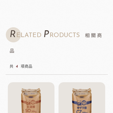
R
P
ELATED
RODUCTS
相關商
品
共
4
項商品