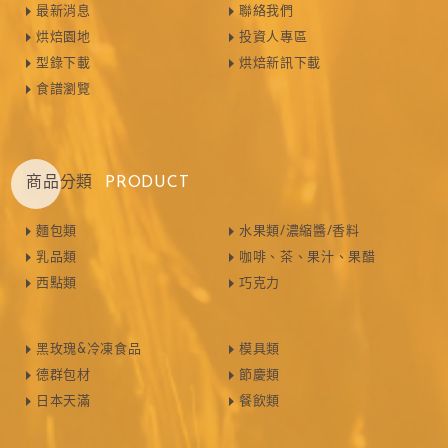
最新消息
聯絡我們
烘焙園地
投資人專區
型錄下載
烘焙新訊下載
食譜瀏覽
商品分類
PRODUCT
麵包類
水果類/濃縮醬/香料
乳品類
咖啡、茶、果汁、果醋
西點類
巧克力
黑玫瑰&冷凍食品
模具類
德群包材
節慶類
日本天滿
餐飲類