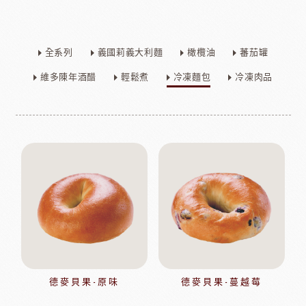
全系列
義國莉義大利麵
橄欖油
蕃茄罐
維多陳年酒醋
輕鬆煮
冷凍麵包
冷凍肉品
德麥貝果-原味
德麥貝果-蔓越莓