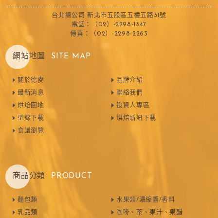
台北總公司 新北市五股區五權五路31號
電話：（02）-2298-1347
傳真：（02）-2298-2263
網站地圖
SITE MAP
關於德麥
品牌介紹
最新消息
聯絡我們
烘焙園地
投資人專區
型錄下載
烘焙新訊下載
食譜瀏覽
商品分類
PRODUCT
麵包類
水果類/濃縮醬/香料
乳品類
咖啡、茶、果汁、果醋