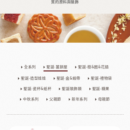
質的原料與裝飾
全系列
聖誕-薑餅屋
聖誕-樹&圈&花插
聖誕-造型娃娃
聖誕-盒&緞帶
聖誕-禮物袋
聖誕-瓷杯&紙杯
聖誕裝飾類
聖誕-糖果
中秋系列
父親節
新年系列
母親節