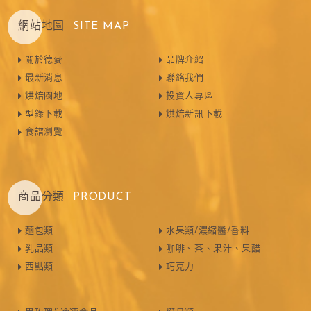
網站地圖
SITE MAP
關於德麥
品牌介紹
最新消息
聯絡我們
烘焙園地
投資人專區
型錄下載
烘焙新訊下載
食譜瀏覽
商品分類
PRODUCT
麵包類
水果類/濃縮醬/香料
乳品類
咖啡、茶、果汁、果醋
西點類
巧克力