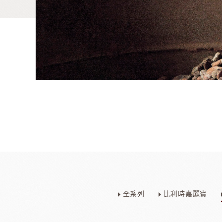
麵包類
乳品類
大理石系列
日本四葉乳品
全系列
比利時嘉麗寶
日本製粉系列
紐西蘭奶油
京都宇治堀田勝太郎
OATSIDE
奶
日東製粉系列
法國LESCURE