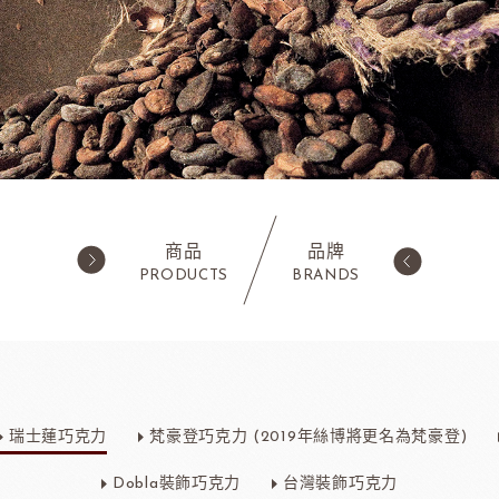
商品
品牌
PRODUCTS
BRANDS
西點類
水果類/濃縮醬/
蛋糕粉/慕斯粉
法國樂比果泥
瑞士蓮巧克力
梵豪登巧克力 (2019年絲博將更名為梵豪登)
鬆餅粉
法國樂比常溫果泥
職人燕麥植物
ADC咖啡師
法
可可粉
法國樂比冷凍水果
Dobla裝飾巧克力
台灣裝飾巧克力