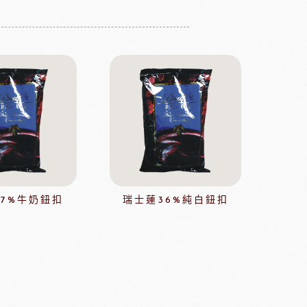
茶
緹莉亞茶(斯里蘭卡)
ALICE水果醋
東富士製粉
日本株式會社增田製粉所
鼠奶油起士
美國乳品
37%牛奶鈕扣
瑞士蓮36%純白鈕扣
本天滿
模具類
IKOYA香商
日本田中大理石