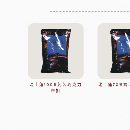
增田製粉系列
法國愛樂薇
法國麵粉系列
其他產地奶油
酵母系列
起士
改良劑系列
植物鮮奶油
日本四葉乳品
荷蘭ZEELA
乳化油/克寧姆/烤盤油系列
動物鮮奶油
麵包粉系列
風味粉系列
花草系列
餡類系列
法國巴黎大磨坊
美國NB
瑞士蓮100%純苦巧克力
瑞士蓮70%調
麵包裝飾系列
鈕扣
糖類系列
巧克力
黑
美商維益鮮奶油
中澤