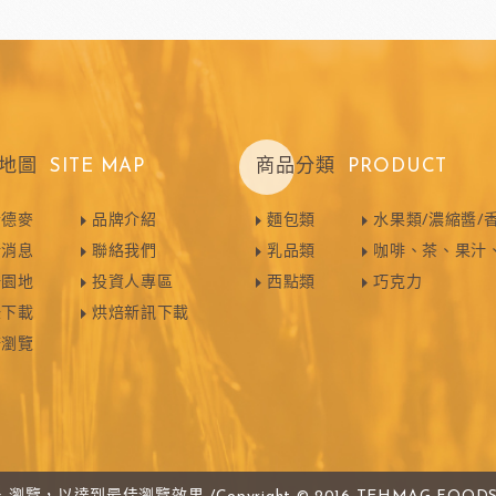
玫瑰(塔殼)
各式包材
玫瑰(脆筒)
包材節慶類
玫瑰(脆籃)
玫瑰(馬卡龍)
爵酵母
瑞士蓮巧克力
比利時
玫瑰(泡芙類)
地圖
SITE MAP
商品分類
PRODUCT
玫瑰(冷凍麵糰)
玫瑰(一口甜點/鹹點)
於德麥
品牌介紹
麵包類
水果類/濃縮醬/
新消息
聯絡我們
乳品類
咖啡、茶、果汁
玫瑰(巧克力裝飾)
焙園地
投資人專區
西點類
巧克力
玫瑰69%單一產區
黑騎士
荷蘭多布拉dobla巧克力
法國
錄下載
烘焙新訊下載
玫瑰(精美層架)
譜瀏覽
麻吉系列
冷凍麵團
亞水果餡
南非水蜜桃
法國