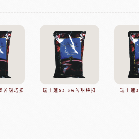
果凍
法國樂比淋醬
淋面/果膠
法國樂比法式水果餡
西點裝飾
比利時愛迪亞水果餡
國內水果餡
NDIA食品
日本製粉株式會社
日本日
裝飾水果
水果乾
香精/濃縮醬
法國紅龍冷凍水果
日本MIKOYA香商
A乳酪
紐西蘭德紐乳品
澳洲袋
溫苦甜巧扣
瑞士蓮53.5%苦甜鈕扣
瑞士蓮
玫瑰&冷凍食品
德群包材
日
包裝
法國紅龍冷凍水果
日本M