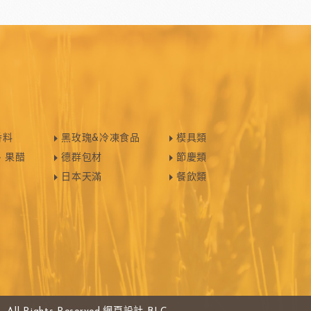
日本天滿包材
DEMARLE法國軟烤模
其他模具
舒適牌開罐器
鋁製鮮奶油齒狀刮片
嘉麗寶巧克力
梵豪登巧克力
香料
黑玫瑰&冷凍食品
模具類
、果醋
德群包材
節慶類
日本天滿
餐飲類
PCB巧克力
紐西蘭德紐奶粉
醃漬櫻桃
黑玫瑰