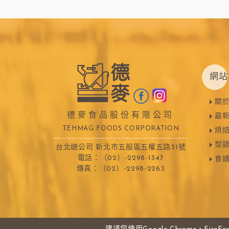
比利時嘉麗寶
黑
瑞士蓮巧克力
黑
梵豪登巧克力 (2019年絲博將更名為梵豪登)
黑
F1巧克力
黑
DM三井製糖
比利時伯
法國PCB巧克力
黑
網站
Dobla裝飾巧克力
黑
台灣裝飾巧克力
黑
關
德麥食品股份有限公司
最
黑
TEHMAG FOODS CORPORATION
烘
黑
F1巧克力
西班牙
型
台北總公司 新北市五股區五權五路31號
黑
電話：（02）-2298-1347
食
傳真：（02）-2298-2263
法國樂比水果
比利時愛迪