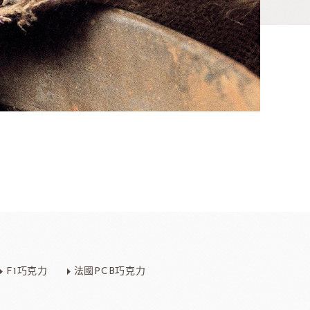
香料
咖啡、茶、果汁、果醋
其他品牌酒
F1巧克力
法國PCB巧克力
樂多果汁
國愛樂薇
法國萊思克
TMC精選咖啡豆