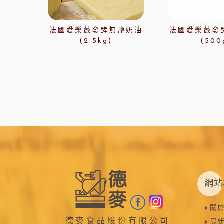
瑞士蓮巧克力
黑
梵豪登巧克力 (2019年絲博將更名為梵豪登)
黑
法國愛樂薇發酵無鹽奶油
法國愛樂薇發
F1巧克力
黑
(2.5kg)
(500
DM三井製糖
比利時伯
法國PCB巧克力
黑
Dobla裝飾巧克力
黑
台灣裝飾巧克力
黑
黑
黑
F1巧克力
西班牙
黑
網站
法國樂比水果
比利時愛迪
節慶類
餐飲類
關
德麥食品股份有限公司
最