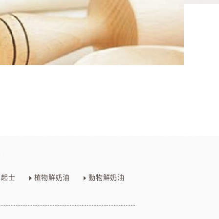
香料
咖啡、茶、果汁、果醋
其他品牌酒
起士
植物鮮奶油
動物鮮奶油
樂多果汁
國愛樂薇
法國萊思克
TMC精選咖啡豆
茶