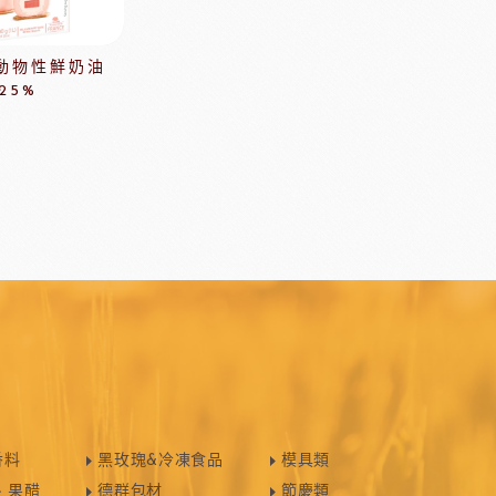
其他模具
舒適牌開罐器
動物性鮮奶油
鋁製鮮奶油齒狀刮片
25%
嘉麗寶巧克力
梵豪登巧克力
PCB巧克力
紐西蘭德紐奶粉
醃漬櫻桃
黑玫瑰
香料
黑玫瑰&冷凍食品
模具類
、果醋
德群包材
節慶類