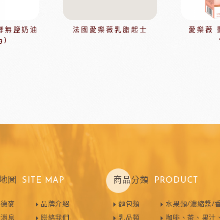
玫瑰(脆筒)
包材節慶類
玫瑰(脆籃)
酵無鹽奶油
法國愛樂薇乳脂起士
愛樂薇 
玫瑰(馬卡龍)
g)
爵酵母
瑞士蓮巧克力
比利時
玫瑰(泡芙類)
玫瑰(冷凍麵糰)
玫瑰(一口甜點/鹹點)
玫瑰(巧克力裝飾)
玫瑰69%單一產區
黑騎士
荷蘭多布拉dobla巧克力
法國
玫瑰(精美層架)
麻吉系列
冷凍麵團
地圖
SITE MAP
商品分類
PRODUCT
亞水果餡
南非水蜜桃
法國
於德麥
品牌介紹
麵包類
水果類/濃縮醬/
新消息
聯絡我們
乳品類
咖啡、茶、果汁