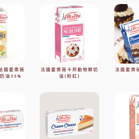
淋面/果膠
法國樂比法式水果餡
西點裝飾
比利時愛迪亞水果餡
國內水果餡
NDIA食品
日本製粉株式會社
日本日
裝飾水果
水果乾
香精/濃縮醬
法國紅龍冷凍水果
E法國愛樂薇
法國愛樂薇卡邦動物鮮奶
法國愛樂
日本MIKOYA香商
奶油35%
油(粉紅)
A乳酪
紐西蘭德紐乳品
澳洲袋
玫瑰&冷凍食品
德群包材
日
包裝
法國紅龍冷凍水果
日本M
玫瑰(塔殼)
各式包材