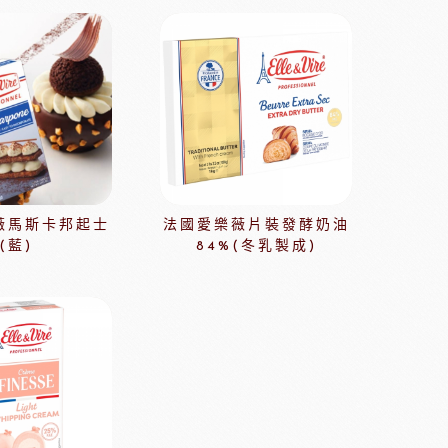
緹莉亞茶(斯里蘭卡)
ALICE水果醋
東富士製粉
日本株式會社增田製粉所
薇馬斯卡邦起士
法國愛樂薇片裝發酵奶油
(藍)
84%(冬乳製成)
鼠奶油起士
美國乳品
本天滿
模具類
IKOYA香商
日本田中大理石
日本天滿包材
DEMARLE法國軟烤模