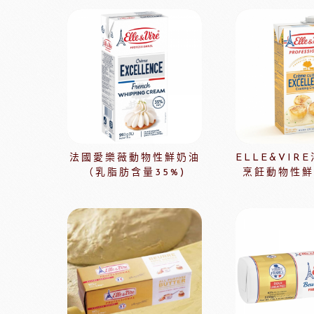
法國麵粉系列
其他產地奶油
酵母系列
起士
改良劑系列
植物鮮奶油
日本四葉乳品
荷蘭ZEELA
乳化油/克寧姆/烤盤油系列
動物鮮奶油
麵包粉系列
風味粉系列
花草系列
法國愛樂薇動物性鮮奶油
ELLE&VIR
餡類系列
（乳脂肪含量35%)
烹飪動物性鮮
法國巴黎大磨坊
美國NB
麵包裝飾系列
糖類系列
巧克力
黑
美商維益鮮奶油
中澤
比利時嘉麗寶
黑