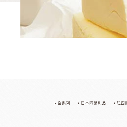
麵包類
乳品類
大理石系列
日本四葉乳品
全系列
日本四葉乳品
紐西
日本製粉系列
紐西蘭奶油
京都宇治堀田勝太郎
OATSIDE
奶
日東製粉系列
法國LESCURE
增田製粉系列
法國愛樂薇