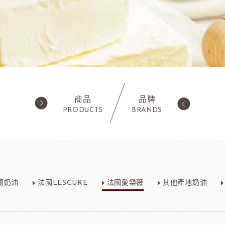
商品
品牌
PRODUCTS
BRANDS
西點類
水果類/濃縮醬/
蛋糕粉/慕斯粉
法國樂比果泥
蘭奶油
法國LESCURE
法國愛樂薇
其他產地奶油
鬆餅粉
法國樂比常溫果泥
職人燕麥植物
ADC咖啡師
法
可可粉
法國樂比冷凍水果
果凍
法國樂比淋醬