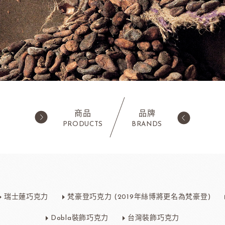
商品
品牌
PRODUCTS
BRANDS
西點類
水果類/濃縮醬/
蛋糕粉/慕斯粉
法國樂比果泥
瑞士蓮巧克力
梵豪登巧克力 (2019年絲博將更名為梵豪登)
鬆餅粉
法國樂比常溫果泥
職人燕麥植物
ADC咖啡師
法
可可粉
法國樂比冷凍水果
Dobla裝飾巧克力
台灣裝飾巧克力