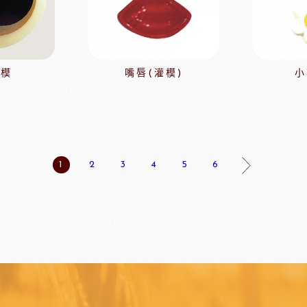
玫瑰(塔殼)
各式包材
玫瑰(脆筒)
包材節慶類
玫瑰(脆籃)
玫瑰(馬卡龍)
灌模
嘴唇(灌模)
小
爵酵母
瑞士蓮巧克力
比利時
玫瑰(泡芙類)
玫瑰(冷凍麵糰)
玫瑰(一口甜點/鹹點)
玫瑰(巧克力裝飾)
1
2
3
4
5
6
玫瑰69%單一產區
黑騎士
荷蘭多布拉dobla巧克力
法國
玫瑰(精美層架)
麻吉系列
冷凍麵團
亞水果餡
南非水蜜桃
法國