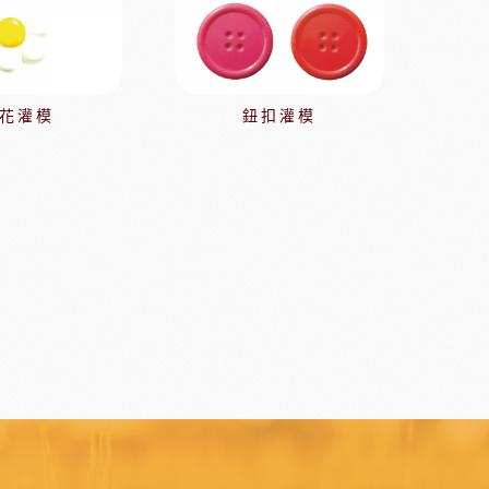
日本天滿包材
DEMARLE法國軟烤模
其他模具
舒適牌開罐器
鋁製鮮奶油齒狀刮片
花灌模
鈕扣灌模
嘉麗寶巧克力
梵豪登巧克力
PCB巧克力
紐西蘭德紐奶粉
醃漬櫻桃
黑玫瑰