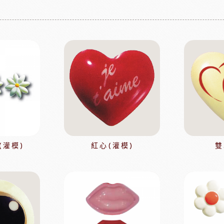
果凍
法國樂比淋醬
淋面/果膠
法國樂比法式水果餡
西點裝飾
比利時愛迪亞水果餡
國內水果餡
NDIA食品
日本製粉株式會社
日本日
裝飾水果
水果乾
香精/濃縮醬
法國紅龍冷凍水果
日本MIKOYA香商
A乳酪
紐西蘭德紐乳品
澳洲袋
(灌模)
紅心(灌模)
雙
玫瑰&冷凍食品
德群包材
日
包裝
法國紅龍冷凍水果
日本M