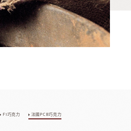
香料
咖啡、茶、果汁、果醋
其他品牌酒
F1巧克力
法國PCB巧克力
樂多果汁
國愛樂薇
法國萊思克
TMC精選咖啡豆