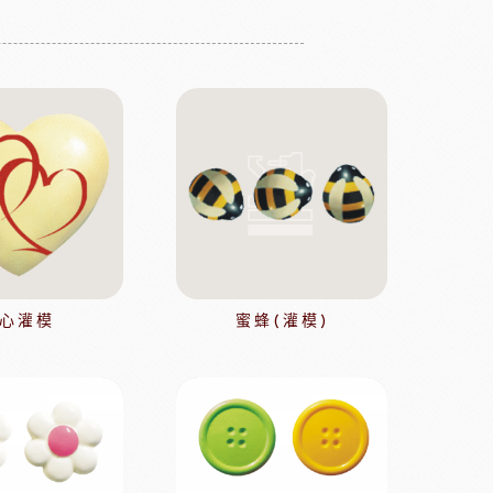
茶
緹莉亞茶(斯里蘭卡)
ALICE水果醋
東富士製粉
日本株式會社增田製粉所
鼠奶油起士
美國乳品
心灌模
蜜蜂(灌模)
本天滿
模具類
IKOYA香商
日本田中大理石