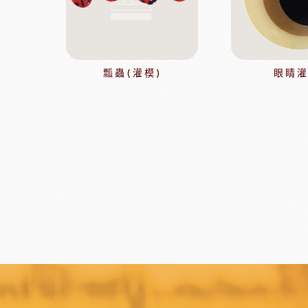
比利時嘉麗寶
黑
瑞士蓮巧克力
黑
梵豪登巧克力 (2019年絲博將更名為梵豪登)
黑
F1巧克力
黑
瓢蟲(灌模)
眼睛
DM三井製糖
比利時伯
法國PCB巧克力
黑
Dobla裝飾巧克力
黑
台灣裝飾巧克力
黑
黑
黑
F1巧克力
西班牙
黑
法國樂比水果
比利時愛迪