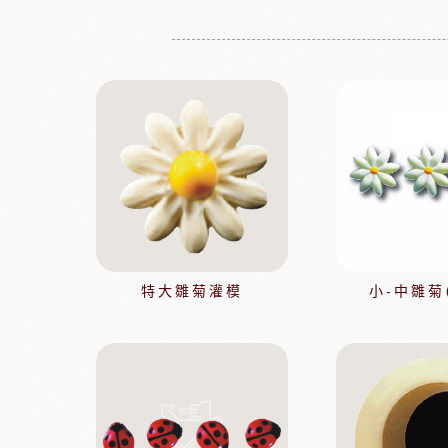
增田製粉系列
法國愛樂薇
法國麵粉系列
其他產地奶油
酵母系列
起士
改良劑系列
植物鮮奶油
日本四葉乳品
荷蘭ZEELA
乳化油/克寧姆/烤盤油系列
動物鮮奶油
麵包粉系列
風味粉系列
花草系列
餡類系列
法國巴黎大磨坊
美國NB
特大雛菊灌模
小-中雛菊
麵包裝飾系列
糖類系列
巧克力
黑
美商維益鮮奶油
中澤