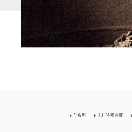
麵包類
乳品類
大理石系列
日本四葉乳品
全系列
比利時嘉麗寶
日本製粉系列
紐西蘭奶油
京都宇治堀田勝太郎
OATSIDE
奶
日東製粉系列
法國LESCURE