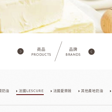
商品
品牌
PRODUCTS
BRANDS
西點類
水果類/濃縮醬/
蛋糕粉/慕斯粉
法國樂比果泥
蘭奶油
法國LESCURE
法國愛樂薇
其他產地奶油
鬆餅粉
法國樂比常溫果泥
職人燕麥植物
ADC咖啡師
法
可可粉
法國樂比冷凍水果
果凍
法國樂比淋醬