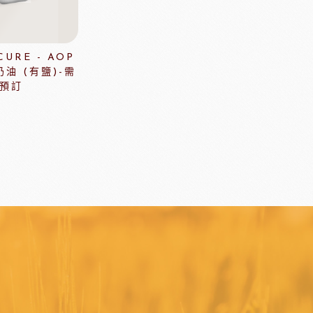
其他模具
舒適牌開罐器
鋁製鮮奶油齒狀刮片
URE - AOP
嘉麗寶巧克力
梵豪登巧克力
油 (有鹽)-需
預訂
PCB巧克力
紐西蘭德紐奶粉
醃漬櫻桃
黑玫瑰