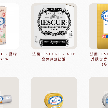
淋面/果膠
法國樂比法式水果餡
西點裝飾
比利時愛迪亞水果餡
國內水果餡
NDIA食品
日本製粉株式會社
日本日
裝飾水果
水果乾
香精/濃縮醬
法國紅龍冷凍水果
E - 動物
法國LESCURE - AOP
法國LESC
日本MIKOYA香商
35%
發酵無鹽奶油
片狀發酵
A乳酪
紐西蘭德紐乳品
澳洲袋
(
玫瑰&冷凍食品
德群包材
日
包裝
法國紅龍冷凍水果
日本M
玫瑰(塔殼)
各式包材