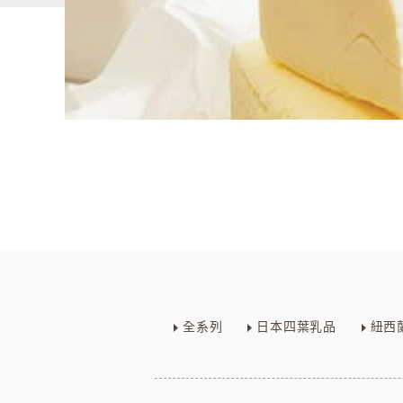
麵包類
乳品類
大理石系列
日本四葉乳品
全系列
日本四葉乳品
紐西
日本製粉系列
紐西蘭奶油
京都宇治堀田勝太郎
OATSIDE
奶
日東製粉系列
法國LESCURE
增田製粉系列
法國愛樂薇