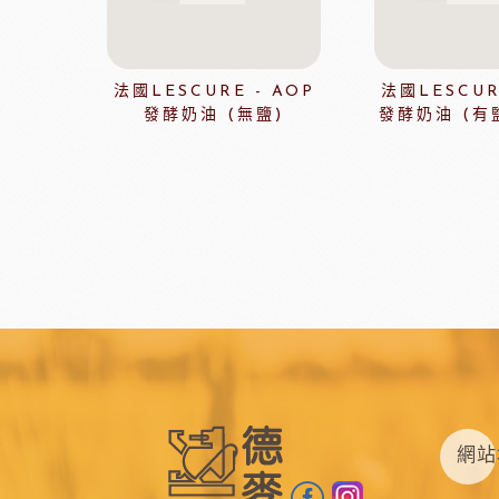
瑞士蓮巧克力
黑
梵豪登巧克力 (2019年絲博將更名為梵豪登)
黑
F1巧克力
黑
法國LESCURE - AOP
法國LESCUR
DM三井製糖
比利時伯
發酵奶油 (無鹽)
發酵奶油 (有
法國PCB巧克力
黑
Dobla裝飾巧克力
黑
台灣裝飾巧克力
黑
黑
黑
F1巧克力
西班牙
黑
法國樂比水果
比利時愛迪
網站
節慶類
餐飲類