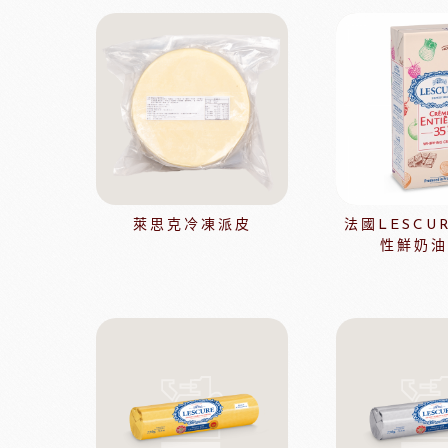
法國麵粉系列
其他產地奶油
酵母系列
起士
改良劑系列
植物鮮奶油
日本四葉乳品
荷蘭ZEELA
乳化油/克寧姆/烤盤油系列
動物鮮奶油
麵包粉系列
風味粉系列
花草系列
萊思克冷凍派皮
法國LESCUR
餡類系列
性鮮奶油
法國巴黎大磨坊
美國NB
麵包裝飾系列
糖類系列
巧克力
黑
美商維益鮮奶油
中澤
比利時嘉麗寶
黑