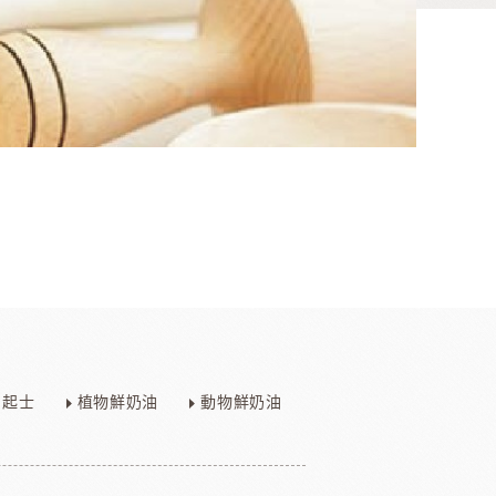
香料
咖啡、茶、果汁、果醋
其他品牌酒
起士
植物鮮奶油
動物鮮奶油
樂多果汁
國愛樂薇
法國萊思克
TMC精選咖啡豆
茶