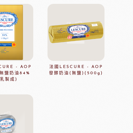
緹莉亞茶(斯里蘭卡)
ALICE水果醋
東富士製粉
日本株式會社增田製粉所
URE - AOP
法國LESCURE - AOP
無鹽奶油84%
發酵奶油(無鹽)(500g)
鼠奶油起士
美國乳品
冬乳製成)
本天滿
模具類
IKOYA香商
日本田中大理石
日本天滿包材
DEMARLE法國軟烤模