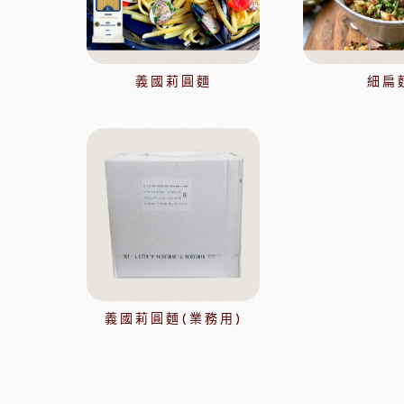
麵包粉系列
風味粉系列
花草系列
義國莉圓麵
細扁
餡類系列
法國巴黎大磨坊
美國NB
麵包裝飾系列
糖類系列
巧克力
黑
美商維益鮮奶油
中澤
比利時嘉麗寶
黑
瑞士蓮巧克力
黑
義國莉圓麵(業務用)
梵豪登巧克力 (2019年絲博將更名為梵豪登)
黑
F1巧克力
黑
DM三井製糖
比利時伯
法國PCB巧克力
黑