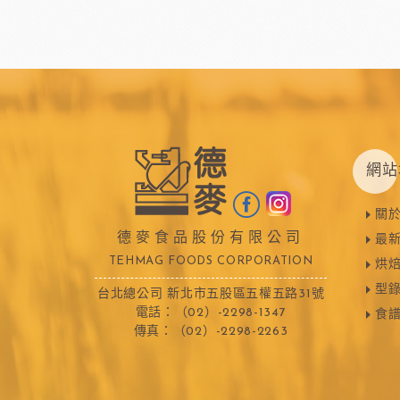
Dobla裝飾巧克力
黑
台灣裝飾巧克力
黑
黑
黑
F1巧克力
西班牙
黑
網站
關
法國樂比水果
比利時愛迪
德麥食品股份有限公司
最
節慶類
餐飲類
TEHMAG FOODS CORPORATION
烘
型
聖誕-薑餅屋
義國莉義大利麵
台北總公司 新北市五股區五權五路31號
電話：（02）-2298-1347
食
聖誕-樹&圈&花插
橄欖油
傳真：（02）-2298-2263
聖誕-造型娃娃
蕃茄罐
緹莉亞茶
德麥
聖誕-盒&緞帶
維多陳年酒醋