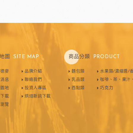
玫瑰(冷凍麵糰)
玫瑰(一口甜點/鹹點)
玫瑰(巧克力裝飾)
玫瑰69%單一產區
黑騎士
荷蘭多布拉dobla巧克力
法國
玫瑰(精美層架)
麻吉系列
地圖
SITE MAP
商品分類
PRODUCT
冷凍麵團
於德麥
品牌介紹
麵包類
水果類/濃縮醬/
亞水果餡
南非水蜜桃
法國
新消息
聯絡我們
乳品類
咖啡、茶、果汁
焙園地
投資人專區
西點類
巧克力
錄下載
烘焙新訊下載
譜瀏覽
食品
義國莉義大利麵
法