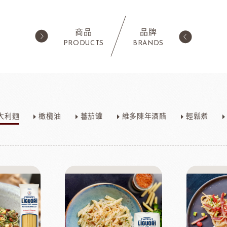
商品
品牌
PRODUCTS
BRANDS
西點類
水果類/濃縮醬/
蛋糕粉/慕斯粉
法國樂比果泥
大利麵
橄欖油
蕃茄罐
維多陳年酒醋
輕鬆煮
鬆餅粉
法國樂比常溫果泥
職人燕麥植物
ADC咖啡師
法
可可粉
法國樂比冷凍水果
果凍
法國樂比淋醬
淋面/果膠
法國樂比法式水果餡
西點裝飾
比利時愛迪亞水果餡
國內水果餡
NDIA食品
日本製粉株式會社
日本日
裝飾水果