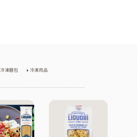
香料
咖啡、茶、果汁、果醋
其他品牌酒
冷凍麵包
冷凍肉品
樂多果汁
國愛樂薇
法國萊思克
TMC精選咖啡豆
茶
緹莉亞茶(斯里蘭卡)
ALICE水果醋
東富士製粉
日本株式會社增田製粉所