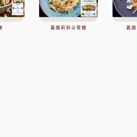
水果乾
香精/濃縮醬
法國紅龍冷凍水果
麵
義國莉斜尖管麵
義國
日本MIKOYA香商
A乳酪
紐西蘭德紐乳品
澳洲袋
玫瑰&冷凍食品
德群包材
日
包裝
法國紅龍冷凍水果
日本M
玫瑰(塔殼)
各式包材
玫瑰(脆筒)
包材節慶類
玫瑰(脆籃)
玫瑰(馬卡龍)
爵酵母
瑞士蓮巧克力
比利時
玫瑰(泡芙類)