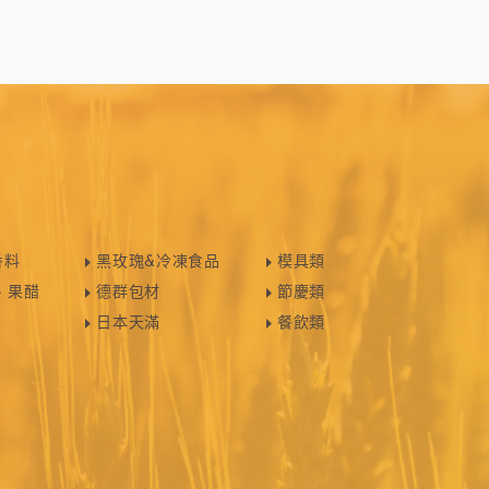
PCB巧克力
紐西蘭德紐奶粉
香料
黑玫瑰&冷凍食品
模具類
醃漬櫻桃
黑玫瑰
、果醋
德群包材
節慶類
日本天滿
餐飲類
國柑曼怡
義大利羅素蕃茄