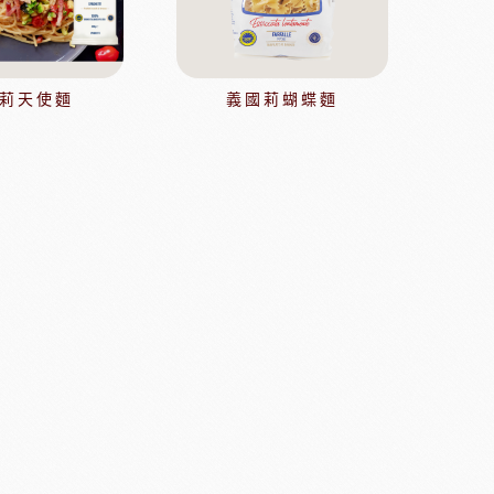
莉天使麵
義國莉蝴蝶麵
鼠奶油起士
美國乳品
本天滿
模具類
IKOYA香商
日本田中大理石
日本天滿包材
DEMARLE法國軟烤模
其他模具
舒適牌開罐器
鋁製鮮奶油齒狀刮片
嘉麗寶巧克力
梵豪登巧克力