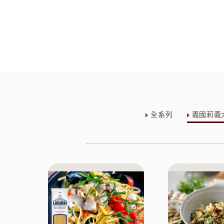
麵包類
乳品類
大理石系列
日本四葉乳品
全系列
義國莉義
日本製粉系列
紐西蘭奶油
京都宇治堀田勝太郎
OATSIDE
奶
日東製粉系列
法國LESCURE
增田製粉系列
法國愛樂薇
法國麵粉系列
其他產地奶油
酵母系列
起士
改良劑系列
植物鮮奶油
日本四葉乳品
荷蘭ZEELA
乳化油/克寧姆/烤盤油系列
動物鮮奶油