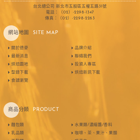
台北總公司 新北市五股區五權五路31號
電話：（02）-2298-1347
傳真：（02）-2298-2263
網站地圖
SITE MAP
關於德麥
品牌介紹
最新消息
聯絡我們
烘焙園地
投資人專區
型錄下載
烘焙新訊下載
食譜瀏覽
商品分類
PRODUCT
麵包類
水果類/濃縮醬/香料
乳品類
咖啡、茶、果汁、果醋