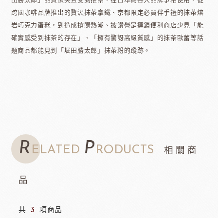
田勝太郎」品質頂尖且受到推崇，在日本為各大品牌爭相使用，從
跨國咖啡品牌推出的贅沢抹茶拿鐵、京都限定必買伴手禮的抹茶熔
岩巧克力蛋糕，到造成搶購熱潮、被讚譽是連鎖便利商店少見「能
確實感受到抹茶的存在」、「擁有驚訝高級質感」的抹茶歐蕾等話
題商品都能見到「堀田勝太郎」抹茶粉的蹤跡。
R
P
ELATED
RODUCTS
相關商
品
共
3
項商品