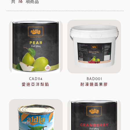
共
16
項商品
CAD114
BAD001
愛迪亞洋梨餡
耐凍鏡面果膠