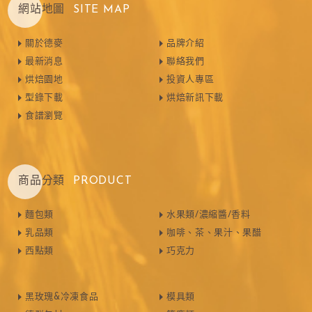
網站地圖
SITE MAP
關於德麥
品牌介紹
最新消息
聯絡我們
烘焙園地
投資人專區
型錄下載
烘焙新訊下載
食譜瀏覽
商品分類
PRODUCT
麵包類
水果類/濃縮醬/香料
乳品類
咖啡、茶、果汁、果醋
西點類
巧克力
黑玫瑰&冷凍食品
模具類