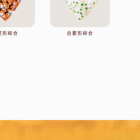
日本天滿包材
DEMARLE法國軟烤模
其他模具
舒適牌開罐器
鋁製鮮奶油齒狀刮片
菱形綜合
白菱形綜合
嘉麗寶巧克力
梵豪登巧克力
PCB巧克力
紐西蘭德紐奶粉
醃漬櫻桃
黑玫瑰