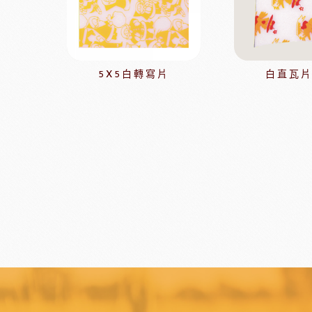
比利時嘉麗寶
黑
瑞士蓮巧克力
黑
梵豪登巧克力 (2019年絲博將更名為梵豪登)
黑
F1巧克力
黑
5X5白轉寫片
白直瓦
DM三井製糖
比利時伯
法國PCB巧克力
黑
Dobla裝飾巧克力
黑
台灣裝飾巧克力
黑
黑
黑
F1巧克力
西班牙
黑
法國樂比水果
比利時愛迪