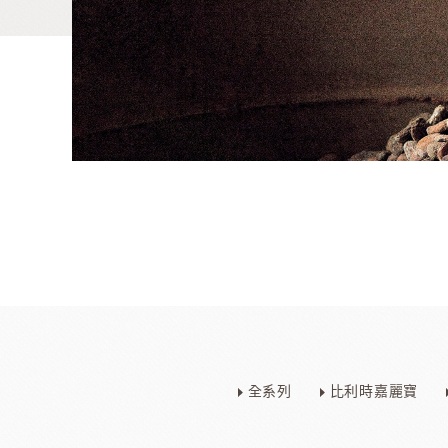
麵包類
乳品類
大理石系列
日本四葉乳品
全系列
比利時嘉麗寶
日本製粉系列
紐西蘭奶油
京都宇治堀田勝太郎
OATSIDE
奶
日東製粉系列
法國LESCURE