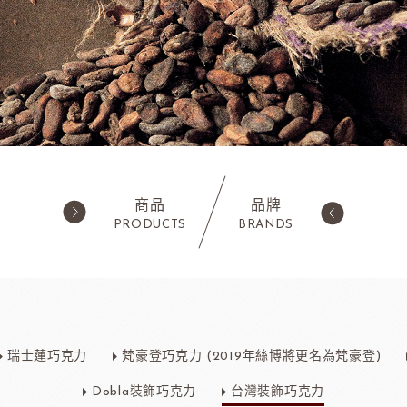
商品
品牌
PRODUCTS
BRANDS
西點類
水果類/濃縮醬/
蛋糕粉/慕斯粉
法國樂比果泥
瑞士蓮巧克力
梵豪登巧克力 (2019年絲博將更名為梵豪登)
鬆餅粉
法國樂比常溫果泥
職人燕麥植物
ADC咖啡師
法
Dobla裝飾巧克力
台灣裝飾巧克力
可可粉
法國樂比冷凍水果