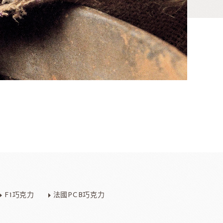
香料
咖啡、茶、果汁、果醋
其他品牌酒
F1巧克力
法國PCB巧克力
樂多果汁
國愛樂薇
法國萊思克
TMC精選咖啡豆