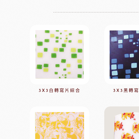
增田製粉系列
法國愛樂薇
法國麵粉系列
其他產地奶油
酵母系列
起士
改良劑系列
植物鮮奶油
日本四葉乳品
荷蘭ZEELA
乳化油/克寧姆/烤盤油系列
動物鮮奶油
麵包粉系列
風味粉系列
花草系列
餡類系列
法國巴黎大磨坊
美國NB
3X3白轉寫片綜合
3X3黑轉
麵包裝飾系列
糖類系列
巧克力
黑
美商維益鮮奶油
中澤