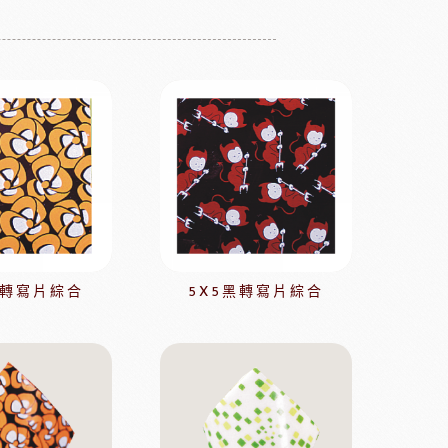
茶
緹莉亞茶(斯里蘭卡)
ALICE水果醋
東富士製粉
日本株式會社增田製粉所
鼠奶油起士
美國乳品
黑轉寫片綜合
5X5黑轉寫片綜合
本天滿
模具類
IKOYA香商
日本田中大理石