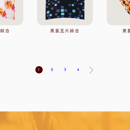
玫瑰(塔殼)
各式包材
玫瑰(脆筒)
包材節慶類
玫瑰(脆籃)
玫瑰(馬卡龍)
片綜合
黑直瓦片綜合
黑
爵酵母
瑞士蓮巧克力
比利時
玫瑰(泡芙類)
玫瑰(冷凍麵糰)
玫瑰(一口甜點/鹹點)
玫瑰(巧克力裝飾)
1
2
3
4
玫瑰69%單一產區
黑騎士
荷蘭多布拉dobla巧克力
法國
玫瑰(精美層架)
麻吉系列
冷凍麵團
亞水果餡
南非水蜜桃
法國