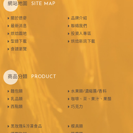
網站地圖
SITE MAP
關於德麥
品牌介紹
最新消息
聯絡我們
烘焙園地
投資人專區
型錄下載
烘焙新訊下載
食譜瀏覽
商品分類
PRODUCT
麵包類
水果類/濃縮醬/香料
乳品類
咖啡、茶、果汁、果醋
西點類
巧克力
黑玫瑰&冷凍食品
模具類