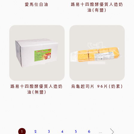
愛馬仕白油
路易十四醱酵優質人造奶
油(有鹽)
路易十四醱酵優質人造奶
烏龜起司片 96片(奶素)
油(無鹽)
1
2
3
4
5
6
...