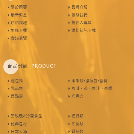
關於德麥
品牌介紹
最新消息
聯絡我們
烘焙園地
投資人專區
型錄下載
烘焙新訊下載
食譜瀏覽
商品分類
PRODUCT
麵包類
水果類/濃縮醬/香料
乳品類
咖啡、茶、果汁、果醋
西點類
巧克力
黑玫瑰&冷凍食品
模具類
德群包材
節慶類
日本天滿
餐飲類