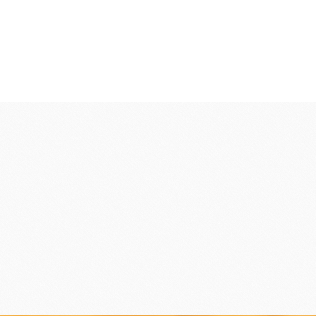
香料
咖啡、茶、果汁、果醋
其他品牌酒
樂多果汁
國愛樂薇
法國萊思克
TMC精選咖啡豆
茶
緹莉亞茶(斯里蘭卡)
ALICE水果醋
東富士製粉
日本株式會社增田製粉所