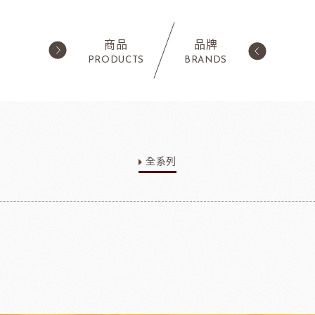
商品
品牌
PRODUCTS
BRANDS
西點類
水果類/濃縮醬/
蛋糕粉/慕斯粉
法國樂比果泥
全系列
鬆餅粉
法國樂比常溫果泥
職人燕麥植物
ADC咖啡師
法
可可粉
法國樂比冷凍水果
果凍
法國樂比淋醬
淋面/果膠
法國樂比法式水果餡
西點裝飾
比利時愛迪亞水果餡
國內水果餡
NDIA食品
日本製粉株式會社
日本日
裝飾水果