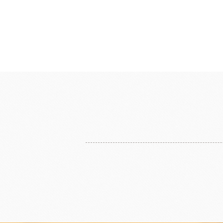
麵包類
乳品類
大理石系列
日本四葉乳品
日本製粉系列
紐西蘭奶油
京都宇治堀田勝太郎
OATSIDE
奶
日東製粉系列
法國LESCURE
增田製粉系列
法國愛樂薇
法國麵粉系列
其他產地奶油
酵母系列
起士
改良劑系列
植物鮮奶油
日本四葉乳品
荷蘭ZEELA
乳化油/克寧姆/烤盤油系列
動物鮮奶油