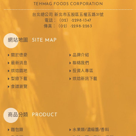
TEHMAG FOODS CORPORATION
台北總公司 新北市五股區五權五路31號
電話：（02）-2298-1347
傳真：（02）-2298-2263
網站地圖
SITE MAP
關於德麥
品牌介紹
最新消息
聯絡我們
烘焙園地
投資人專區
型錄下載
烘焙新訊下載
食譜瀏覽
商品分類
PRODUCT
麵包類
水果類/濃縮醬/香料