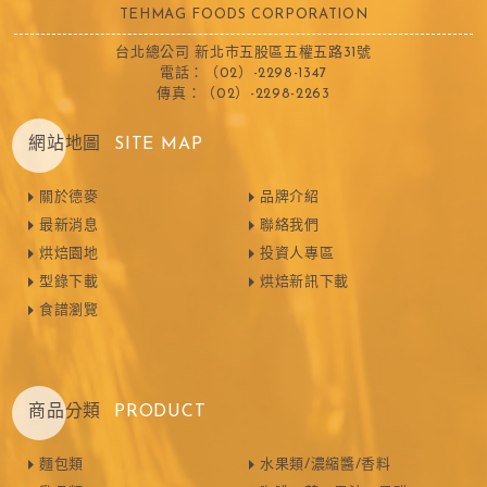
TEHMAG FOODS CORPORATION
台北總公司 新北市五股區五權五路31號
電話：（02）-2298-1347
傳真：（02）-2298-2263
網站地圖
SITE MAP
關於德麥
品牌介紹
最新消息
聯絡我們
烘焙園地
投資人專區
型錄下載
烘焙新訊下載
食譜瀏覽
商品分類
PRODUCT
麵包類
水果類/濃縮醬/香料