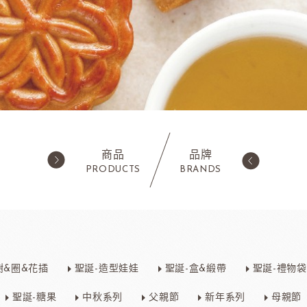
商品
品牌
PRODUCTS
BRANDS
西點類
水果類/濃縮醬/
蛋糕粉/慕斯粉
法國樂比果泥
樹&圈&花插
聖誕-造型娃娃
聖誕-盒&緞帶
聖誕-禮物袋
鬆餅粉
法國樂比常溫果泥
職人燕麥植物
ADC咖啡師
法
可可粉
法國樂比冷凍水果
聖誕-糖果
中秋系列
父親節
新年系列
母親節