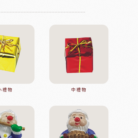
茶
緹莉亞茶(斯里蘭卡)
ALICE水果醋
東富士製粉
日本株式會社增田製粉所
鼠奶油起士
美國乳品
小禮物
中禮物
本天滿
模具類
IKOYA香商
日本田中大理石