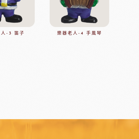
日本天滿包材
DEMARLE法國軟烤模
其他模具
舒適牌開罐器
鋁製鮮奶油齒狀刮片
人-3 笛子
樂器老人-4 手風琴
嘉麗寶巧克力
梵豪登巧克力
PCB巧克力
紐西蘭德紐奶粉
醃漬櫻桃
黑玫瑰