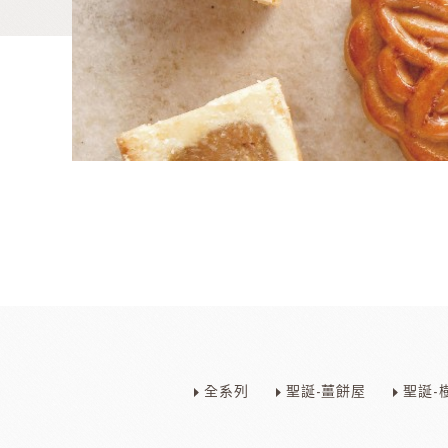
麵包類
乳品類
大理石系列
日本四葉乳品
全系列
聖誕-薑餅屋
聖誕-
日本製粉系列
紐西蘭奶油
京都宇治堀田勝太郎
OATSIDE
奶
日東製粉系列
法國LESCURE