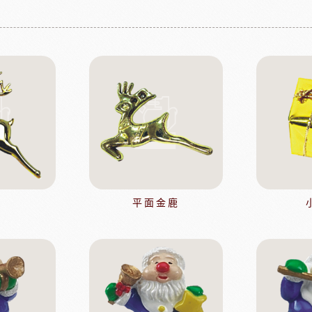
果凍
法國樂比淋醬
淋面/果膠
法國樂比法式水果餡
西點裝飾
比利時愛迪亞水果餡
國內水果餡
NDIA食品
日本製粉株式會社
日本日
裝飾水果
水果乾
香精/濃縮醬
法國紅龍冷凍水果
日本MIKOYA香商
A乳酪
紐西蘭德紐乳品
澳洲袋
鹿
平面金鹿
玫瑰&冷凍食品
德群包材
日
包裝
法國紅龍冷凍水果
日本M