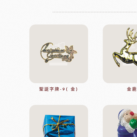
增田製粉系列
法國愛樂薇
法國麵粉系列
其他產地奶油
酵母系列
起士
改良劑系列
植物鮮奶油
日本四葉乳品
荷蘭ZEELA
乳化油/克寧姆/烤盤油系列
動物鮮奶油
麵包粉系列
風味粉系列
花草系列
餡類系列
法國巴黎大磨坊
美國NB
聖誕字牌-9( 金)
金
麵包裝飾系列
糖類系列
巧克力
黑
美商維益鮮奶油
中澤