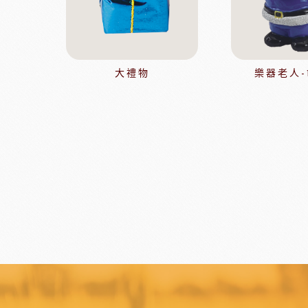
比利時嘉麗寶
黑
瑞士蓮巧克力
黑
梵豪登巧克力 (2019年絲博將更名為梵豪登)
黑
F1巧克力
黑
大禮物
樂器老人-
DM三井製糖
比利時伯
法國PCB巧克力
黑
Dobla裝飾巧克力
黑
台灣裝飾巧克力
黑
黑
黑
F1巧克力
西班牙
黑
法國樂比水果
比利時愛迪