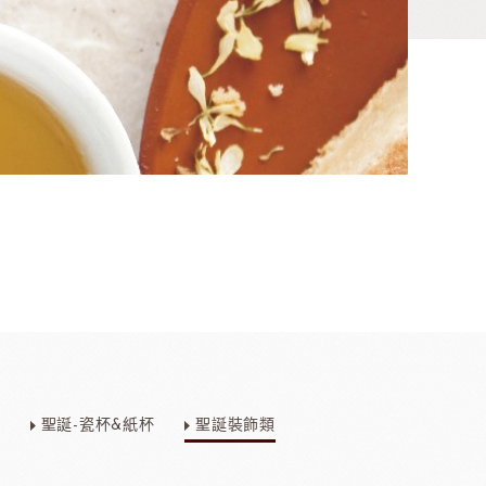
香料
咖啡、茶、果汁、果醋
其他品牌酒
聖誕-瓷杯&紙杯
聖誕裝飾類
樂多果汁
國愛樂薇
法國萊思克
TMC精選咖啡豆