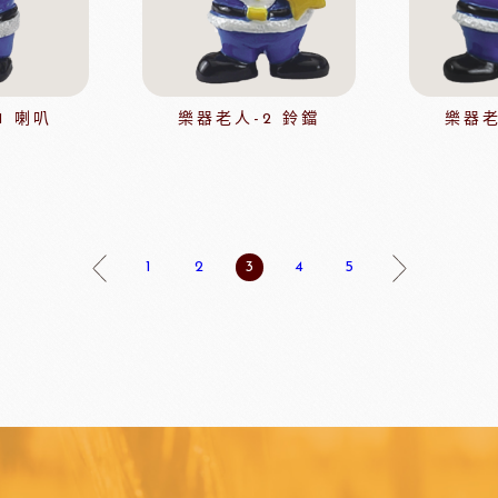
玫瑰(塔殼)
各式包材
玫瑰(脆筒)
包材節慶類
玫瑰(脆籃)
玫瑰(馬卡龍)
1 喇叭
樂器老人-2 鈴鐺
樂器老
爵酵母
瑞士蓮巧克力
比利時
玫瑰(泡芙類)
玫瑰(冷凍麵糰)
玫瑰(一口甜點/鹹點)
玫瑰(巧克力裝飾)
1
2
3
4
5
玫瑰69%單一產區
黑騎士
荷蘭多布拉dobla巧克力
法國
玫瑰(精美層架)
麻吉系列
冷凍麵團
亞水果餡
南非水蜜桃
法國