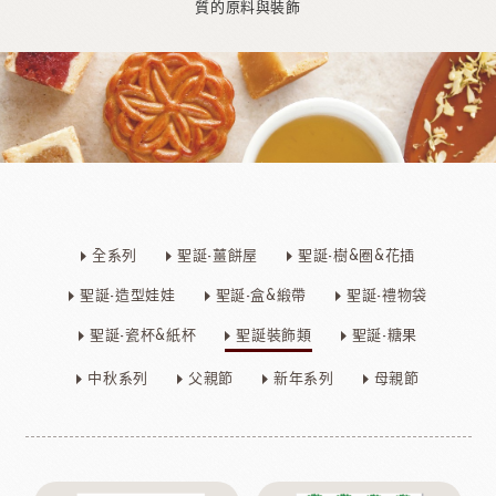
質的原料與裝飾
全系列
聖誕-薑餅屋
聖誕-樹&圈&花插
聖誕-造型娃娃
聖誕-盒&緞帶
聖誕-禮物袋
聖誕-瓷杯&紙杯
聖誕裝飾類
聖誕-糖果
中秋系列
父親節
新年系列
母親節