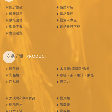
關於德麥
品牌介紹
最新消息
聯絡我們
烘焙園地
投資人專區
型錄下載
烘焙新訊下載
食譜瀏覽
商品分類
PRODUCT
麵包類
水果類/濃縮醬/香料
乳品類
咖啡、茶、果汁、果醋
西點類
巧克力
黑玫瑰&冷凍食品
模具類
德群包材
節慶類
日本天滿
餐飲類