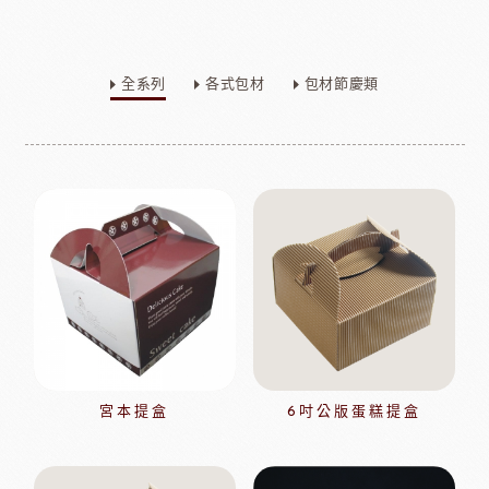
全系列
各式包材
包材節慶類
宮本提盒
6吋公版蛋糕提盒