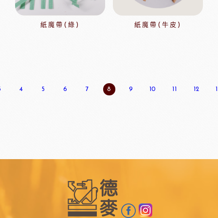
紙魔帶(綠)
紙魔帶(牛皮)
3
4
5
6
7
8
9
10
11
12