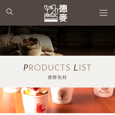
P
RODUCTS
L
IST
德群包材