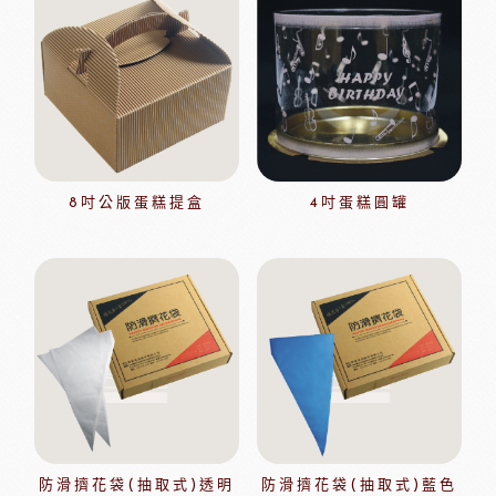
8吋公版蛋糕提盒
4吋蛋糕圓罐
防滑擠花袋(抽取式)透明
防滑擠花袋(抽取式)藍色