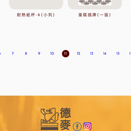
耐熱紙杯-6(小判)
蛋糕插牌(一版)
6
7
8
9
10
11
12
13
14
15