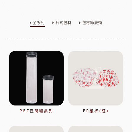
全系列
各式包材
包材節慶類
PET直筒罐系列
FP紙杯(紅)