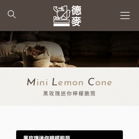
M
ini
L
emon
C
one
黑玫瑰迷你檸檬脆筒