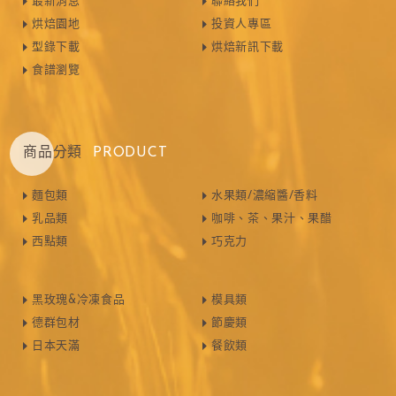
最新消息
聯絡我們
烘焙園地
投資人專區
型錄下載
烘焙新訊下載
食譜瀏覽
商品分類
PRODUCT
麵包類
水果類/濃縮醬/香料
乳品類
咖啡、茶、果汁、果醋
西點類
巧克力
黑玫瑰&冷凍食品
模具類
德群包材
節慶類
日本天滿
餐飲類