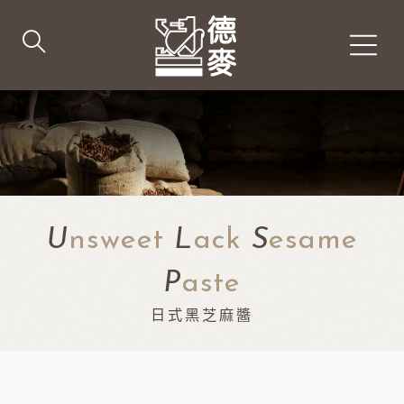
U
nsweet
L
ack
S
esame
P
aste
日式黑芝麻醬