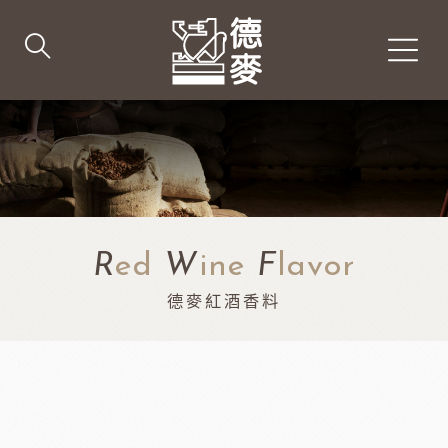
R
ed
W
ine
F
lavor
德麥紅酒香料