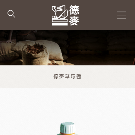
德麥草莓醬