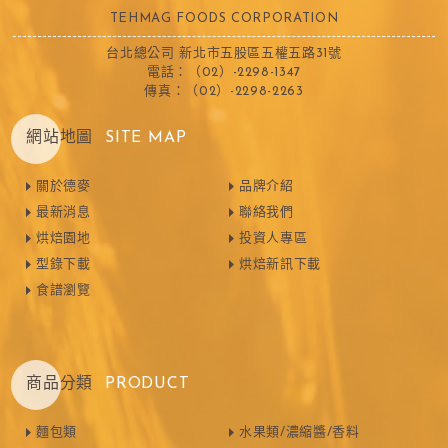
TEHMAG FOODS CORPORATION
台北總公司 新北市五股區五權五路31號
電話：（02）-2298-1347
傳真：（02）-2298-2263
網站地圖
SITE MAP
關於德麥
品牌介紹
最新消息
聯絡我們
烘焙園地
投資人專區
型錄下載
烘焙新訊下載
食譜瀏覽
商品分類
PRODUCT
麵包類
水果類/濃縮醬/香料