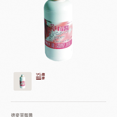
德麥草莓醬