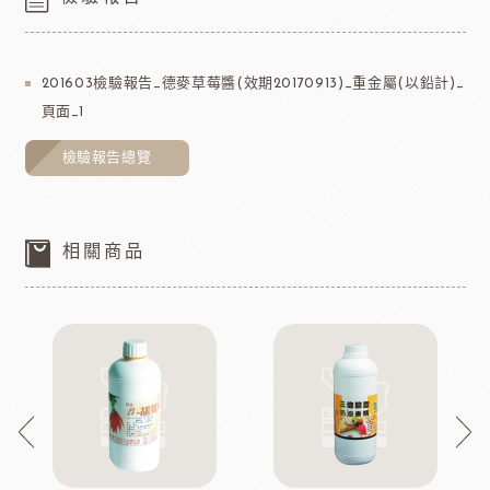
201603檢驗報告_德麥草莓醬(效期20170913)_重金屬(以鉛計)_
頁面_1
檢驗報告總覽
相關商品