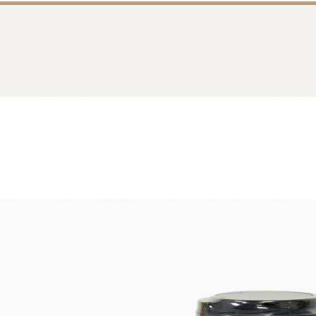
麵包類
乳品類
大理石系列
日本四葉乳品
日本製粉系列
紐西蘭奶油
京都宇治堀田勝太郎
OATSIDE
奶
日東製粉系列
法國LESCURE
增田製粉系列
法國愛樂薇