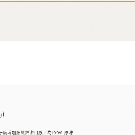
香料
咖啡、茶、果汁、果醋
其他品牌酒
)
樂多果汁
國愛樂薇
法國萊思克
TMC精選咖啡豆
茶
磨增加細緻綿密口感，為100% 原味