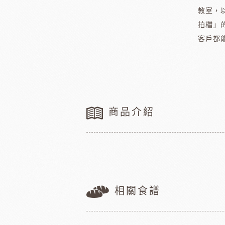
聖誕-薑餅屋
義國莉義大利麵
教室，
聖誕-樹&圈&花插
橄欖油
拍檔」
客戶都
聖誕-造型娃娃
蕃茄罐
緹莉亞茶
德麥
聖誕-盒&緞帶
維多陳年酒醋
聖誕-禮物袋
輕鬆煮
聖誕-瓷杯&紙杯
冷凍麵包
聖誕裝飾類
冷凍肉品
商品介紹
聖誕-糖果
京日食品
德群
中秋系列
父親節
新年系列
母親節
相關食譜