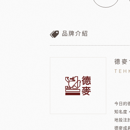
瑞士蓮巧克力
黑
梵豪登巧克力 (2019年絲博將更名為梵豪登)
黑
F1巧克力
黑
DM三井製糖
比利時伯
法國PCB巧克力
黑
品牌介紹
Dobla裝飾巧克力
黑
台灣裝飾巧克力
黑
黑
德麥
黑
TEH
F1巧克力
西班牙
黑
今日的
知名度
法國樂比水果
比利時愛迪
地投注
節慶類
餐飲類
德麥成