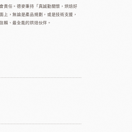
會責任。德麥秉持「真誠勤關懷，烘焙好
面上，無論是產品規劃，或是技術支援，
信賴、最全能的烘焙伙伴。
國柑曼怡
義大利羅素蕃茄
翡冷翠橄欖油