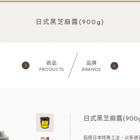
日式黑芝麻醬(900g)
商品
品牌
PRODUCTS
BRANDS
西點類
水果類/濃縮醬/
蛋糕粉/慕斯粉
法國樂比果泥
鬆餅粉
法國樂比常溫果泥
日式黑芝麻醬(900g
職人燕麥植物
ADC咖啡師
法
可可粉
法國樂比冷凍水果
果凍
法國樂比淋醬
採用日本特殊工法，以多道研