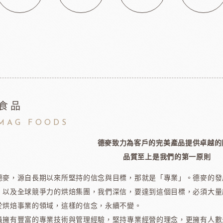
玫瑰(脆筒)
包材節慶類
玫瑰(脆籃)
玫瑰(馬卡龍)
爵酵母
瑞士蓮巧克力
比利時
玫瑰(泡芙類)
玫瑰(冷凍麵糰)
玫瑰(一口甜點/鹹點)
玫瑰(巧克力裝飾)
食品
玫瑰69%單一產區
MAG FOODS
黑騎士
荷蘭多布拉dobla巧克力
法國
玫瑰(精美層架)
德麥致力為客戶的完美產品提供卓越的
麻吉系列
品質至上是我們的第一原則
冷凍麵團
德麥，源自長期以來所堅持的信念與目標，那就是「專業」。德麥的發
，以及全球競爭力的烘焙集團，我們深信，要達到這個目標，必須大量
亞水果餡
南非水蜜桃
法國
於烘焙事業的領域，這樣的信念，永續不變。
員擁有豐富的專業技術與管理經驗，堅持專業經營的理念，更擁有人數