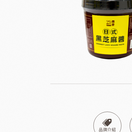
法國麵粉系列
其他產地奶油
酵母系列
起士
改良劑系列
植物鮮奶油
日本四葉乳品
荷蘭ZEELA
乳化油/克寧姆/烤盤油系列
動物鮮奶油
麵包粉系列
風味粉系列
花草系列
餡類系列
法國巴黎大磨坊
美國NB
麵包裝飾系列
糖類系列
巧克力
黑
美商維益鮮奶油
中澤
比利時嘉麗寶
黑
品牌介紹