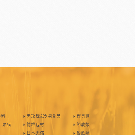
香料
黑玫瑰&冷凍食品
模具類
、果醋
德群包材
節慶類
日本天滿
餐飲類