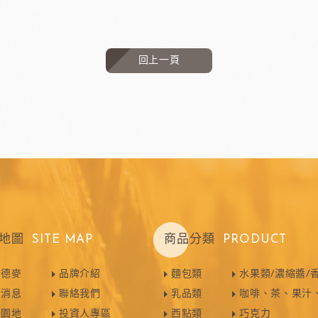
回上一頁
地圖
SITE MAP
商品分類
PRODUCT
於德麥
品牌介紹
麵包類
水果類/濃縮醬/
新消息
聯絡我們
乳品類
咖啡、茶、果汁
焙園地
投資人專區
西點類
巧克力