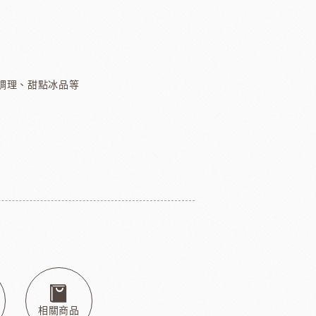
緹莉亞茶(斯里蘭卡)
ALICE水果醋
東富士製粉
日本株式會社增田製粉所
調理、甜點冰品等
鼠奶油起士
美國乳品
本天滿
模具類
IKOYA香商
日本田中大理石
日本天滿包材
DEMARLE法國軟烤模
相關商品