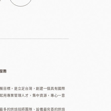
其他模具
舒適牌開罐器
鋁製鮮奶油齒狀刮片
嘉麗寶巧克力
梵豪登巧克力
PCB巧克力
紐西蘭德紐奶粉
服務
展目標，是立足台灣，創建一個具有國際
起用專業管理人才，集中資源，專心一意
醃漬櫻桃
黑玫瑰
最多的烘焙技師團隊、設備最完善的烘焙