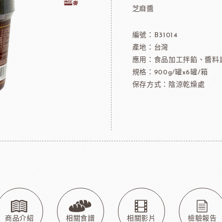
芝麻醬
淋面/果膠
法國樂比法式水果餡
西點裝飾
比利時愛迪亞水果餡
編號：B31014
國內水果餡
產地：台灣
NDIA食品
日本製粉株式會社
日本日
裝飾水果
應用：食品加工拌餡、醬料
規格：900g/罐x6罐/箱
水果乾
保存方式：陰涼乾燥處
香精/濃縮醬
法國紅龍冷凍水果
日本MIKOYA香商
A乳酪
紐西蘭德紐乳品
澳洲袋
玫瑰&冷凍食品
德群包材
日
包裝
法國紅龍冷凍水果
日本M
玫瑰(塔殼)
各式包材
商品介紹
相關食譜
相關影片
檢驗報告