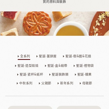
質的原料與裝飾
全系列
聖誕-薑餅屋
聖誕-樹&圈&花插
聖誕-造型娃娃
聖誕-盒&緞帶
聖誕-禮物袋
聖誕-瓷杯&紙杯
聖誕裝飾類
聖誕-糖果
中秋系列
父親節
新年系列
母親節