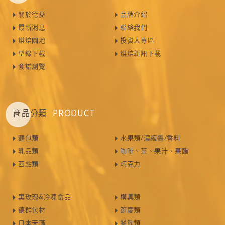
關於德麥
品牌介紹
最新消息
聯絡我們
烘焙園地
投資人專區
型錄下載
烘焙新訊下載
食譜瀏覽
商品分類
PRODUCT
麵包類
水果類/濃縮醬/香料
乳品類
咖啡、茶、果汁、果醋
西點類
巧克力
黑玫瑰&冷凍食品
模具類
德群包材
節慶類
日本天滿
餐飲類