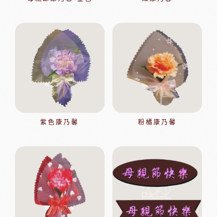
紫色康乃馨
粉橘康乃馨