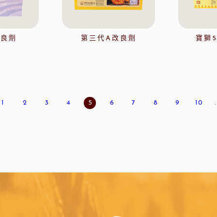
玫瑰(脆筒)
包材節慶類
玫瑰(脆籃)
玫瑰(馬卡龍)
改良劑
第三代A改良劑
寶獅
爵酵母
瑞士蓮巧克力
比利時
玫瑰(泡芙類)
玫瑰(冷凍麵糰)
玫瑰(一口甜點/鹹點)
玫瑰(巧克力裝飾)
1
2
3
4
5
6
7
8
9
10
.
玫瑰69%單一產區
黑騎士
荷蘭多布拉dobla巧克力
法國
玫瑰(精美層架)
麻吉系列
冷凍麵團
亞水果餡
南非水蜜桃
法國