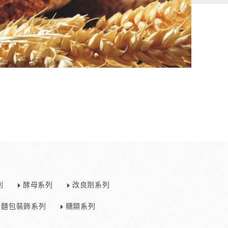
香料
咖啡、茶、果汁、果醋
其他品牌酒
列
酵母系列
改良劑系列
樂多果汁
國愛樂薇
法國萊思克
TMC精選咖啡豆
麵包裝飾系列
糖類系列
茶