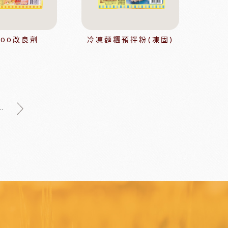
其他模具
舒適牌開罐器
鋁製鮮奶油齒狀刮片
500改良劑
冷凍麵糰預拌粉(凍固)
嘉麗寶巧克力
梵豪登巧克力
..
PCB巧克力
紐西蘭德紐奶粉
醃漬櫻桃
黑玫瑰