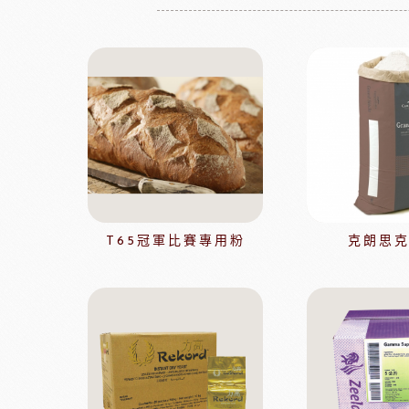
法國麵粉系列
其他產地奶油
酵母系列
起士
改良劑系列
植物鮮奶油
日本四葉乳品
荷蘭ZEELA
乳化油/克寧姆/烤盤油系列
動物鮮奶油
麵包粉系列
風味粉系列
花草系列
餡類系列
法國巴黎大磨坊
美國NB
T65冠軍比賽專用粉
克朗思
麵包裝飾系列
糖類系列
巧克力
黑
美商維益鮮奶油
中澤
比利時嘉麗寶
黑