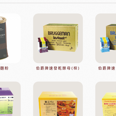
淋面/果膠
法國樂比法式水果餡
西點裝飾
比利時愛迪亞水果餡
國內水果餡
NDIA食品
日本製粉株式會社
日本日
裝飾水果
水果乾
香精/濃縮醬
法國紅龍冷凍水果
日本MIKOYA香商
A乳酪
紐西蘭德紐乳品
澳洲袋
克麵粉
伯爵牌速發乾酵母(棕)
伯爵牌速
玫瑰&冷凍食品
德群包材
日
包裝
法國紅龍冷凍水果
日本M
玫瑰(塔殼)
各式包材