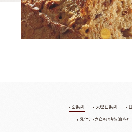
麵包類
乳品類
大理石系列
日本四葉乳品
全系列
大理石系列
日本製粉系列
紐西蘭奶油
京都宇治堀田勝太郎
OATSIDE
奶
日東製粉系列
法國LESCURE
乳化油/克寧姆/烤盤油系列
增田製粉系列
法國愛樂薇