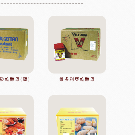
緹莉亞茶(斯里蘭卡)
ALICE水果醋
東富士製粉
日本株式會社增田製粉所
鼠奶油起士
美國乳品
發乾酵母(藍)
維多利亞乾酵母
本天滿
模具類
IKOYA香商
日本田中大理石
日本天滿包材
DEMARLE法國軟烤模