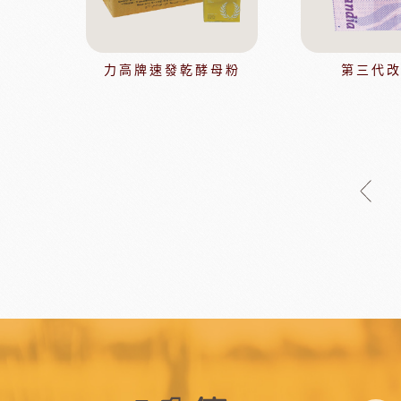
瑞士蓮巧克力
黑
梵豪登巧克力 (2019年絲博將更名為梵豪登)
黑
F1巧克力
黑
力高牌速發乾酵母粉
第三代
DM三井製糖
比利時伯
法國PCB巧克力
黑
Dobla裝飾巧克力
黑
台灣裝飾巧克力
黑
黑
黑
F1巧克力
西班牙
黑
法國樂比水果
比利時愛迪
節慶類
餐飲類