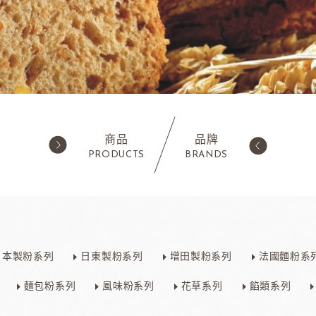
商品
品牌
PRODUCTS
BRANDS
西點類
水果類/濃縮醬/
蛋糕粉/慕斯粉
法國樂比果泥
日本製粉系列
日東製粉系列
增田製粉系列
法國麵粉系
鬆餅粉
法國樂比常溫果泥
職人燕麥植物
ADC咖啡師
法
可可粉
法國樂比冷凍水果
麵包粉系列
風味粉系列
花草系列
餡類系列
果凍
法國樂比淋醬