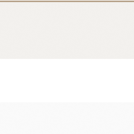
香料
咖啡、茶、果汁、果醋
其他品牌酒
樂多果汁
國愛樂薇
法國萊思克