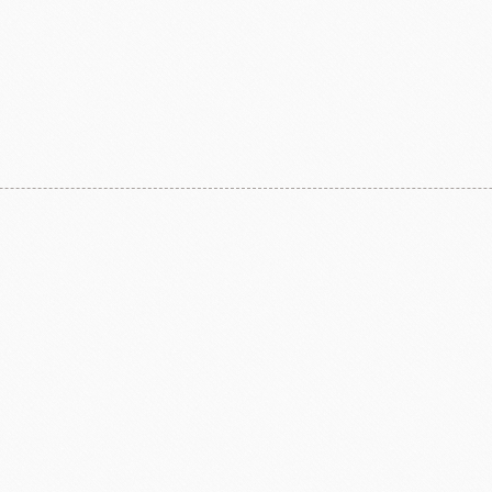
亞水果餡
南非水蜜桃
法國
食品
義國莉義大利麵
法
包材
天滿紙器
義大利