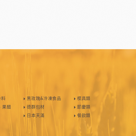
香料
黑玫瑰&冷凍食品
模具類
、果醋
德群包材
節慶類
日本天滿
餐飲類