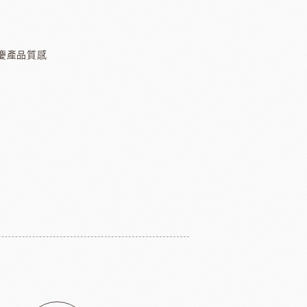
TMC精選咖啡豆
茶
慶產品質感
緹莉亞茶(斯里蘭卡)
ALICE水果醋
東富士製粉
日本株式會社增田製粉所
鼠奶油起士
美國乳品