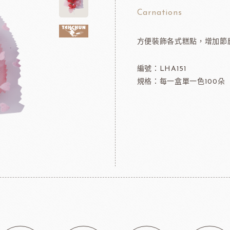
可可粉
法國樂比冷凍水果
Carnations
果凍
法國樂比淋醬
方便裝飾各式糕點，增加節
淋面/果膠
法國樂比法式水果餡
西點裝飾
比利時愛迪亞水果餡
編號：LHA151
國內水果餡
規格：每一盒單一色100朵
NDIA食品
日本製粉株式會社
日本日
裝飾水果
水果乾
香精/濃縮醬
法國紅龍冷凍水果
日本MIKOYA香商
A乳酪
紐西蘭德紐乳品
澳洲袋