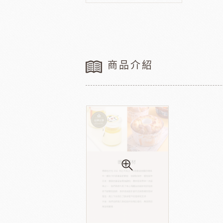
法國樂比水果
比利時愛迪
節慶類
餐飲類
聖誕-薑餅屋
義國莉義大利麵
聖誕-樹&圈&花插
橄欖油
商品介紹
聖誕-造型娃娃
蕃茄罐
緹莉亞茶
德麥
聖誕-盒&緞帶
維多陳年酒醋
聖誕-禮物袋
輕鬆煮
聖誕-瓷杯&紙杯
冷凍麵包
聖誕裝飾類
冷凍肉品
聖誕-糖果
京日食品
德群
中秋系列
父親節
新年系列
母親節