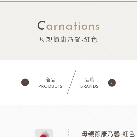
C
arnations
母親節康乃馨-紅色
商品
品牌
PRODUCTS
BRANDS
西點類
水果類/濃縮醬/
蛋糕粉/慕斯粉
法國樂比果泥
鬆餅粉
法國樂比常溫果泥
母親節康乃馨-紅色
職人燕麥植物
ADC咖啡師
法