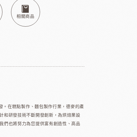
本天滿
模具類
IKOYA香商
日本田中大理石
日本天滿包材
DEMARLE法國軟烤模
相關商品
其他模具
舒適牌開罐器
鋁製鮮奶油齒狀刮片
嘉麗寶巧克力
梵豪登巧克力
PCB巧克力
紐西蘭德紐奶粉
開發。在糕點製作、麵包製作行業，德麥的產
計和研發技術不斷開發創新，為烘焙業設
我們也將努力為您提供富有創造性、高品