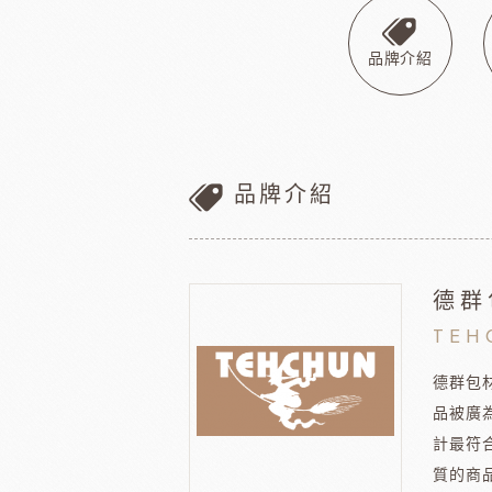
巧克力
黑
美商維益鮮奶油
中澤
比利時嘉麗寶
黑
品牌介紹
瑞士蓮巧克力
黑
梵豪登巧克力 (2019年絲博將更名為梵豪登)
黑
F1巧克力
黑
DM三井製糖
比利時伯
法國PCB巧克力
黑
品牌介紹
Dobla裝飾巧克力
黑
台灣裝飾巧克力
黑
黑
德群
黑
TEH
F1巧克力
西班牙
黑
德群包
品被廣
計最符
質的商