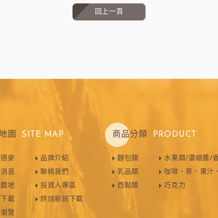
回上一頁
地圖
SITE MAP
商品分類
PRODUCT
於德麥
品牌介紹
麵包類
水果類/濃縮醬/
新消息
聯絡我們
乳品類
咖啡、茶、果汁
焙園地
投資人專區
西點類
巧克力
錄下載
烘焙新訊下載
譜瀏覽