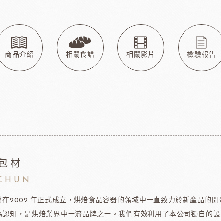
玫瑰&冷凍食品
德群包材
日
包裝
法國紅龍冷凍水果
日本M
玫瑰(塔殼)
各式包材
玫瑰(脆筒)
包材節慶類
玫瑰(脆籃)
商品介紹
相關食譜
相關影片
檢驗報告
玫瑰(馬卡龍)
爵酵母
瑞士蓮巧克力
比利時
玫瑰(泡芙類)
玫瑰(冷凍麵糰)
玫瑰(一口甜點/鹹點)
玫瑰(巧克力裝飾)
玫瑰69%單一產區
黑騎士
荷蘭多布拉dobla巧克力
法國
玫瑰(精美層架)
包材
麻吉系列
CHUN
冷凍麵團
材在2002 年正式成立，烘焙食品容器的領域中一直致力於新產品的
為認知，是烘焙業界中一流品牌之一。我們有效利用了本公司獨自的設