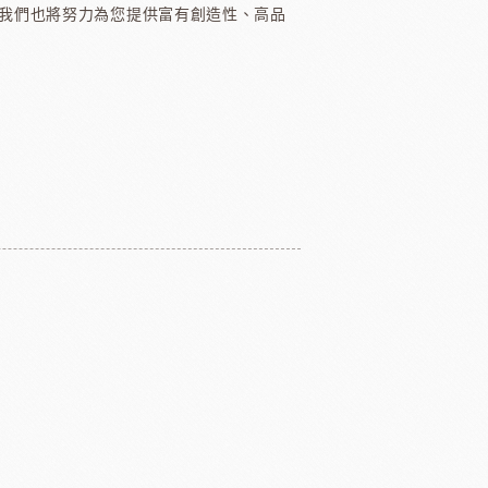
我們也將努力為您提供富有創造性、高品
醃漬櫻桃
黑玫瑰
國柑曼怡
義大利羅素蕃茄
翡冷翠橄欖油