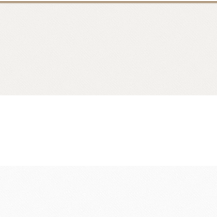
香料
咖啡、茶、果汁、果醋
其他品牌酒
樂多果汁
國愛樂薇
法國萊思克