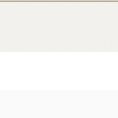
麵包類
乳品類
大理石系列
日本四葉乳品
日本製粉系列
紐西蘭奶油
京都宇治堀田勝太郎
OATSIDE