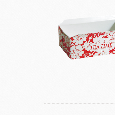
奶
日東製粉系列
法國LESCURE
增田製粉系列
法國愛樂薇
法國麵粉系列
其他產地奶油
酵母系列
起士
改良劑系列
植物鮮奶油
日本四葉乳品
荷蘭ZEELA
乳化油/克寧姆/烤盤油系列
動物鮮奶油
麵包粉系列
風味粉系列
花草系列
餡類系列
法國巴黎大磨坊
美國NB
麵包裝飾系列
糖類系列