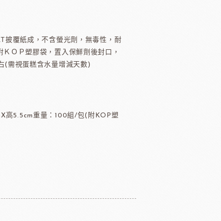
TMC精選咖啡豆
茶
ET披覆紙成，不含螢光劑，無毒性，耐
緹莉亞茶(斯里蘭卡)
所附ＫＯＰ塑膠袋，置入保鮮劑後封口，
ALICE水果醋
右(需視蛋糕含水量增減天數)
東富士製粉
日本株式會社增田製粉所
mX高5.5cm重量：100組/包(附KOP塑
鼠奶油起士
美國乳品