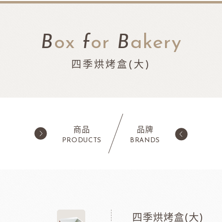
B
ox
f
or
B
akery
四季烘烤盒(大)
商品
品牌
PRODUCTS
BRANDS
西點類
水果類/濃縮醬/
蛋糕粉/慕斯粉
法國樂比果泥
鬆餅粉
法國樂比常溫果泥
四季烘烤盒(大)
職人燕麥植物
ADC咖啡師
法