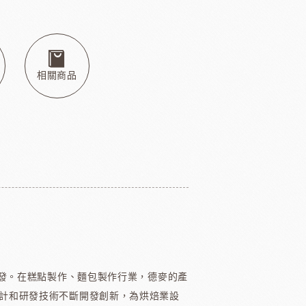
本天滿
模具類
IKOYA香商
日本田中大理石
日本天滿包材
DEMARLE法國軟烤模
其他模具
舒適牌開罐器
相關商品
鋁製鮮奶油齒狀刮片
嘉麗寶巧克力
梵豪登巧克力
PCB巧克力
紐西蘭德紐奶粉
開發。在糕點製作、麵包製作行業，德麥的產
計和研發技術不斷開發創新，為烘焙業設