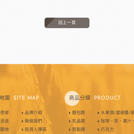
回上一頁
地圖
SITE MAP
商品分類
PRODUCT
於德麥
品牌介紹
麵包類
水果類/濃縮醬/
新消息
聯絡我們
乳品類
咖啡、茶、果汁
焙園地
投資人專區
西點類
巧克力