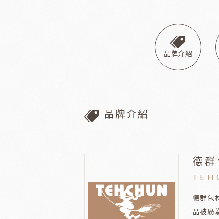
巧克力
黑
美商維益鮮奶油
中澤
比利時嘉麗寶
黑
瑞士蓮巧克力
黑
梵豪登巧克力 (2019年絲博將更名為梵豪登)
黑
品牌介紹
F1巧克力
黑
DM三井製糖
比利時伯
法國PCB巧克力
黑
Dobla裝飾巧克力
黑
品牌介紹
台灣裝飾巧克力
黑
黑
黑
F1巧克力
西班牙
黑
德群
TEH
德群包
品被廣