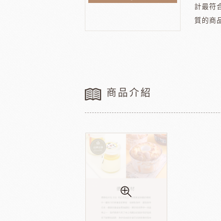
計最符
法國樂比水果
比利時愛迪
節慶類
餐飲類
質的商
聖誕-薑餅屋
義國莉義大利麵
聖誕-樹&圈&花插
橄欖油
聖誕-造型娃娃
蕃茄罐
緹莉亞茶
德麥
聖誕-盒&緞帶
維多陳年酒醋
商品介紹
聖誕-禮物袋
輕鬆煮
聖誕-瓷杯&紙杯
冷凍麵包
聖誕裝飾類
冷凍肉品
聖誕-糖果
京日食品
德群
中秋系列
父親節
新年系列
母親節