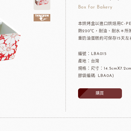
可可粉
法國樂比冷凍水果
Box for Bakery
果凍
法國樂比淋醬
本烘烤盒以進口烘焙用C-P
淋面/果膠
法國樂比法式水果餡
熱220℃，耐油、耐水＊
西點裝飾
比利時愛迪亞水果餡
重奶油蛋糕約可保存15天左
國內水果餡
NDIA食品
日本製粉株式會社
日本日
裝飾水果
編號：LBA015
水果乾
產地：台灣
規格：尺寸：14.5cmX7.2c
香精/濃縮醬
膠袋編碼: LBA0A)
法國紅龍冷凍水果
日本MIKOYA香商
A乳酪
紐西蘭德紐乳品
澳洲袋
購買