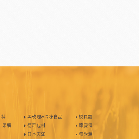
香料
黑玫瑰&冷凍食品
模具類
、果醋
德群包材
節慶類
日本天滿
餐飲類