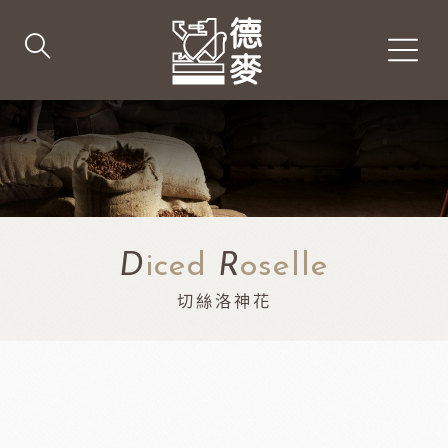
D
iced
R
oselle
切絲洛神花