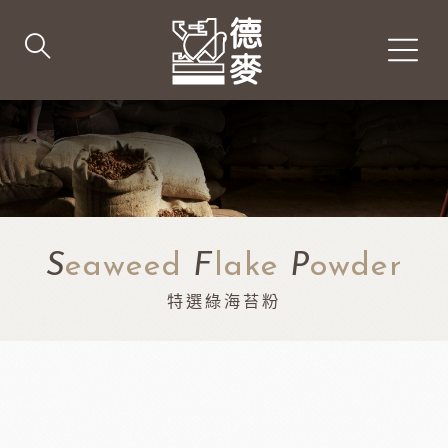
S
eaweed
F
lake
P
owder
特選綠海苔粉