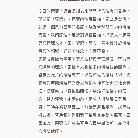
今日的德麥，源自長期以來所堅持的信念與目標，
那就是「專業」。德麥的發展目標，是立足台灣，
創建一個具有國際知名度，以及全球競爭力的烘焙
集團，我們深信，要達到這個目標，必須大量起用
專業管理人才，集中資源，專心一意地投注於烘焙
事業的領域，這樣的信念，永續不變。
德麥成員擁有豐富的專業技術與管理經驗，堅持專
業經營的理念，更擁有人數最多的烘焙技師團隊、
設備最完善的烘焙教室，以及領先的烘焙技術，德
麥肩負著讓烘焙產業發光發熱的神聖使命與社會責
任。德麥秉持「真誠勤關懷，烘焙好拍檔」的理
念，努力經營，永續向前，追求技術發展日新月
異，同時在業務層面上，無論是產品規劃，或是技
術支援，客戶都能得到我們最專業完整的服務，正
因如此，德麥方能成為客戶心目中最信賴、最全能
的烘焙伙伴。