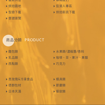
最新消息
聯絡我們
烘焙園地
投資人專區
型錄下載
烘焙新訊下載
食譜瀏覽
商品分類
PRODUCT
麵包類
水果類/濃縮醬/香料
乳品類
咖啡、茶、果汁、果醋
西點類
巧克力
黑玫瑰&冷凍食品
模具類
德群包材
節慶類
日本天滿
餐飲類