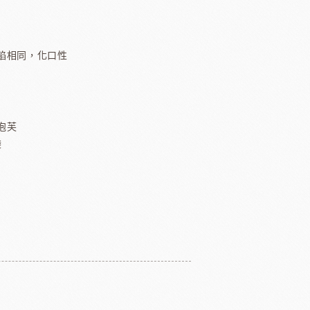
TMC精選咖啡豆
茶
餡相同，化口性
緹莉亞茶(斯里蘭卡)
ALICE水果醋
東富士製粉
日本株式會社增田製粉所
泡芙
袋
鼠奶油起士
美國乳品