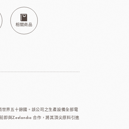
本天滿
模具類
IKOYA香商
日本田中大理石
日本天滿包材
DEMARLE法國軟烤模
其他模具
相關商品
舒適牌開罐器
鋁製鮮奶油齒狀刮片
嘉麗寶巧克力
梵豪登巧克力
PCB巧克力
紐西蘭德紐奶粉
品暢銷世界五十餘國。該公司之生產設備全部電
Zeelandia 合作，將其頂尖原料引進