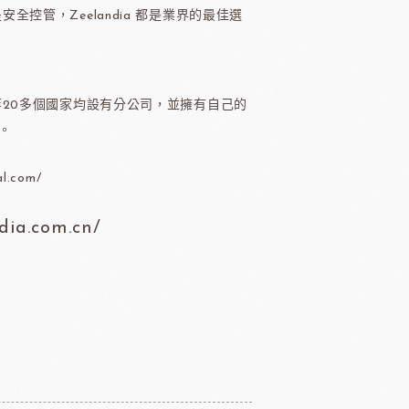
醃漬櫻桃
黑玫瑰
是安全控管，Zeelandia 都是業界的最佳選
等20多個國家均設有分公司，並擁有自己的
。
國柑曼怡
義大利羅素蕃茄
al.com/
dia.com.cn/
翡冷翠橄欖油