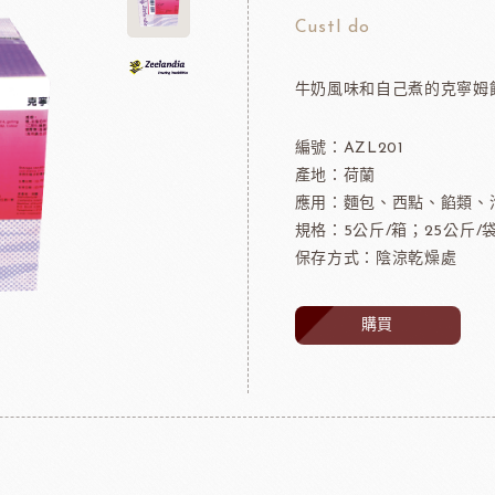
可可粉
法國樂比冷凍水果
CustI do
果凍
法國樂比淋醬
牛奶風味和自己煮的克寧姆
淋面/果膠
法國樂比法式水果餡
西點裝飾
比利時愛迪亞水果餡
編號：AZL201
國內水果餡
產地：荷蘭
NDIA食品
日本製粉株式會社
日本日
裝飾水果
應用：麵包、西點、餡類、
水果乾
規格：5公斤/箱；25公斤/
保存方式：陰涼乾燥處
香精/濃縮醬
法國紅龍冷凍水果
購買
日本MIKOYA香商
A乳酪
紐西蘭德紐乳品
澳洲袋