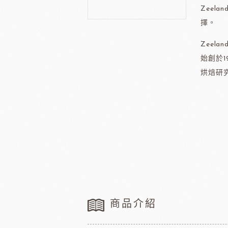
法國樂比水果
比利時愛迪
Zeel
節慶類
餐飲類
擇。
聖誕-薑餅屋
義國莉義大利麵
Zeel
聖誕-樹&圈&花插
橄欖油
始創於
聖誕-造型娃娃
蕃茄罐
烘焙研
緹莉亞茶
德麥
聖誕-盒&緞帶
維多陳年酒醋
聖誕-禮物袋
輕鬆煮
聖誕-瓷杯&紙杯
冷凍麵包
聖誕裝飾類
冷凍肉品
聖誕-糖果
京日食品
德群
中秋系列
父親節
新年系列
商品介紹
母親節