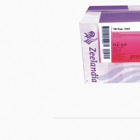
奶
日東製粉系列
法國LESCURE
增田製粉系列
法國愛樂薇
法國麵粉系列
其他產地奶油
酵母系列
起士
改良劑系列
植物鮮奶油
日本四葉乳品
荷蘭ZEELA
乳化油/克寧姆/烤盤油系列
動物鮮奶油
麵包粉系列
風味粉系列
花草系列
餡類系列
法國巴黎大磨坊
美國NB
麵包裝飾系列
糖類系列