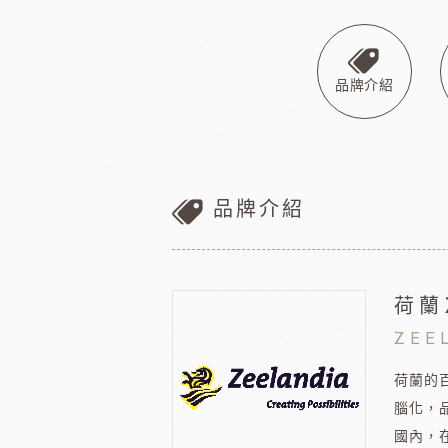
巧克力
黑
美商維益鮮奶油
中澤
比利時嘉麗寶
黑
瑞士蓮巧克力
黑
品牌介紹
梵豪登巧克力 (2019年絲博將更名為梵豪登)
黑
F1巧克力
黑
DM三井製糖
比利時伯
法國PCB巧克力
黑
Dobla裝飾巧克力
黑
品牌介紹
台灣裝飾巧克力
黑
黑
黑
荷蘭
F1巧克力
西班牙
黑
ZEE
荷蘭的
腦化，
國內，