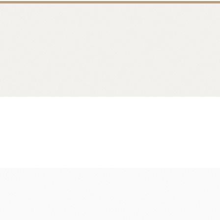
香料
咖啡、茶、果汁、果醋
其他品牌酒
樂多果汁
國愛樂薇
法國萊思克