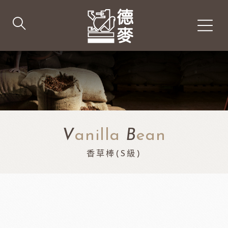
V
anilla
B
ean
香草棒(S級)