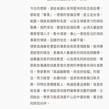
今日的德麥，源自長期以來所堅持的信念與目標，
那就是「專業」。德麥的發展目標，是立足台灣，
創建一個具有國際知名度，以及全球競爭力的烘焙
集團，我們深信，要達到這個目標，必須大量起用
專業管理人才，集中資源，專心一意地投注於烘焙
事業的領域，這樣的信念，永續不變。
德麥成員擁有豐富的專業技術與管理經驗，堅持專
業經營的理念，更擁有人數最多的烘焙技師團隊、
設備最完善的烘焙教室，以及領先的烘焙技術，德
麥肩負著讓烘焙產業發光發熱的神聖使命與社會責
任。德麥秉持「真誠勤關懷，烘焙好拍檔」的理
念，努力經營，永續向前，追求技術發展日新月
異，同時在業務層面上，無論是產品規劃，或是技
術支援，客戶都能得到我們最專業完整的服務，正
因如此，德麥方能成為客戶心目中最信賴、最全能
的烘焙伙伴。