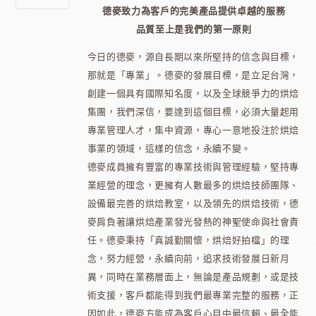
德麥致力為客戶的完美產品提供卓越的服務
品質至上是我們的第一原則
今日的德麥，源自長期以來所堅持的信念與目標，
那就是「專業」。德麥的發展目標，是立足台灣，
創建一個具有國際知名度，以及全球競爭力的烘焙
集團，我們深信，要達到這個目標，必須大量起用
專業管理人才，集中資源，專心一意地投注於烘焙
事業的領域，這樣的信念，永續不變。
德麥成員擁有豐富的專業技術與管理經驗，堅持專
業經營的理念，更擁有人數最多的烘焙技師團隊、
設備最完善的烘焙教室，以及領先的烘焙技術，德
麥肩負著讓烘焙產業發光發熱的神聖使命與社會責
任。德麥秉持「真誠勤關懷，烘焙好拍檔」的理
念，努力經營，永續向前，追求技術發展日新月
異，同時在業務層面上，無論是產品規劃，或是技
術支援，客戶都能得到我們最專業完整的服務，正
因如此，德麥方能成為客戶心目中最信賴、最全能