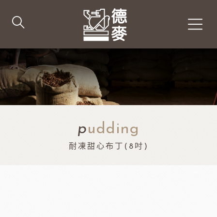
p
udding
耐凍甜心布丁(8吋)