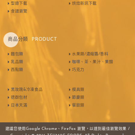
型錄下載
烘焙新訊下載
食譜瀏覽
商品分類
PRODUCT
麵包類
水果類/濃縮醬/香料
乳品類
咖啡、茶、果汁、果醋
西點類
巧克力
黑玫瑰&冷凍食品
模具類
德群包材
節慶類
日本天滿
餐飲類
建議您使用Google Chrome、FireFox 瀏覽，以達到最佳瀏覽效果 /