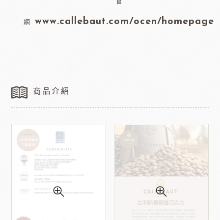
官
www.callebaut.com/ocen/homepage
網
商品介紹