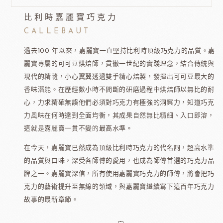
比利時嘉麗寶巧克力
CALLEBAUT
過去100 年以來，嘉麗寶一直堅持比利時頂級巧克力的品質。嘉
麗寶專屬的可可豆烘焙師，貫徹一世紀的實踐理念，結合傳統與
現代的精隨，小心翼翼透過雙手精心焙製，發揮出可可豆最大的
香味潛能。在歷經數小時不間斷的研磨過程中烘焙師以無比的耐
心，力求精確無誤他們必須對巧克力有極強的洞察力，知道巧克
力風味在何時達到全面均衡，其成果自然無比精細、入口即溶，
這就是嘉麗寶一貫不變的最高水準。
在今天，嘉麗寶已然成為頂級比利時巧克力的代名詞，超高水準
的品質與口味，深受各師傅的愛用，也成為師傅首選的巧克力品
牌之一。嘉麗寶深信，所有使用嘉麗寶巧克力的師傅，將會把巧
克力的藝術提升至無線的領域，與嘉麗寶繼續寫下這百年巧克力
故事的最新章節。