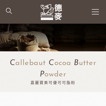
C
allebaut
C
ocoa
B
utter
P
owder
嘉麗寶美可優可可脂粉