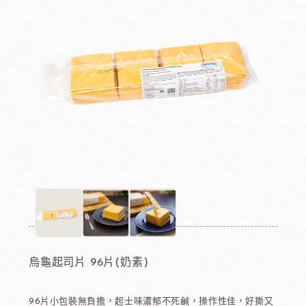
烏龜起司片 96片(奶素)
96片小包裝無負擔，起士味濃郁不死鹹，操作性佳，好撕又