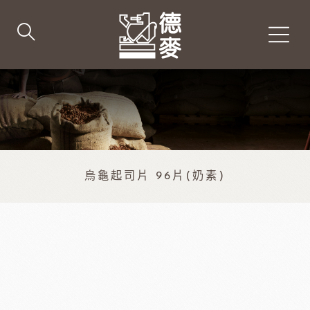
烏龜起司片 96片(奶素)