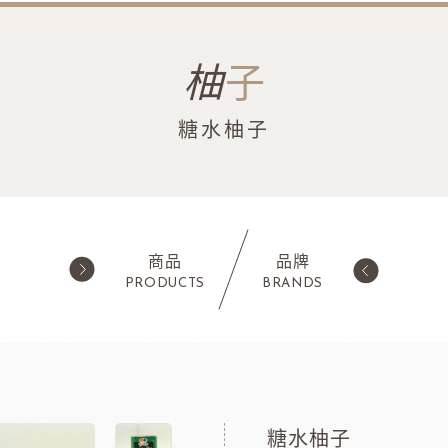
柚
子
糖水柚子
商品
品牌
PRODUCTS
BRANDS
西點類
水果類/濃縮醬/
蛋糕粉/慕斯粉
法國樂比果泥
鬆餅粉
法國樂比常溫果泥
糖水柚子
職人燕麥植物
ADC咖啡師
法