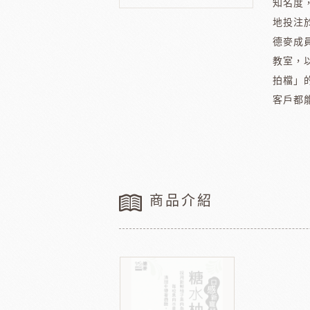
知名度
法國樂比水果
比利時愛迪
節慶類
餐飲類
地投注
德麥成
聖誕-薑餅屋
義國莉義大利麵
教室，
聖誕-樹&圈&花插
橄欖油
拍檔」
聖誕-造型娃娃
蕃茄罐
客戶都
緹莉亞茶
德麥
聖誕-盒&緞帶
維多陳年酒醋
聖誕-禮物袋
輕鬆煮
聖誕-瓷杯&紙杯
冷凍麵包
聖誕裝飾類
冷凍肉品
商品介紹
聖誕-糖果
京日食品
德群
中秋系列
父親節
新年系列
母親節