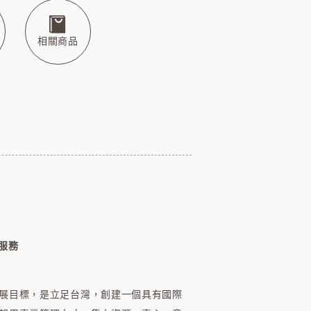
本天滿
模具類
IKOYA香商
日本田中大理石
日本天滿包材
DEMARLE法國軟烤模
相關商品
其他模具
舒適牌開罐器
鋁製鮮奶油齒狀刮片
嘉麗寶巧克力
梵豪登巧克力
PCB巧克力
紐西蘭德紐奶粉
服務
展目標，是立足台灣，創建一個具有國際