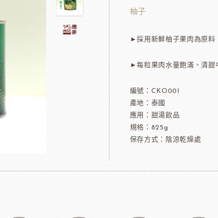
可可粉
法國樂比冷凍水果
柚子
果凍
法國樂比淋醬
►採用新鮮柚子果肉為原料
淋面/果膠
法國樂比法式水果餡
西點裝飾
比利時愛迪亞水果餡
►每粒果肉水量飽滿、清甜
國內水果餡
NDIA食品
日本製粉株式會社
日本日
裝飾水果
編號：CKO001
水果乾
產地：泰國
應用：甜湯飲品
香精/濃縮醬
規格：825g
法國紅龍冷凍水果
保存方式：陰涼乾燥處
日本MIKOYA香商
A乳酪
紐西蘭德紐乳品
澳洲袋