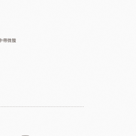
TMC精選咖啡豆
茶
緹莉亞茶(斯里蘭卡)
ALICE水果醋
中帶微酸
東富士製粉
日本株式會社增田製粉所
鼠奶油起士
美國乳品