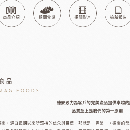
玫瑰&冷凍食品
德群包材
日
包裝
法國紅龍冷凍水果
日本M
玫瑰(塔殼)
各式包材
商品介紹
相關食譜
相關影片
檢驗報告
玫瑰(脆筒)
包材節慶類
玫瑰(脆籃)
玫瑰(馬卡龍)
爵酵母
瑞士蓮巧克力
比利時
玫瑰(泡芙類)
玫瑰(冷凍麵糰)
玫瑰(一口甜點/鹹點)
玫瑰(巧克力裝飾)
食品
玫瑰69%單一產區
黑騎士
荷蘭多布拉dobla巧克力
法國
MAG FOODS
玫瑰(精美層架)
德麥致力為客戶的完美產品提供卓越的
麻吉系列
品質至上是我們的第一原則
冷凍麵團
德麥，源自長期以來所堅持的信念與目標，那就是「專業」。德麥的發