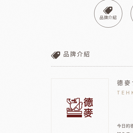
巧克力
黑
美商維益鮮奶油
中澤
比利時嘉麗寶
黑
品牌介紹
瑞士蓮巧克力
黑
梵豪登巧克力 (2019年絲博將更名為梵豪登)
黑
F1巧克力
黑
DM三井製糖
比利時伯
法國PCB巧克力
黑
品牌介紹
Dobla裝飾巧克力
黑
台灣裝飾巧克力
黑
黑
德麥
黑
F1巧克力
西班牙
TEH
黑
今日的