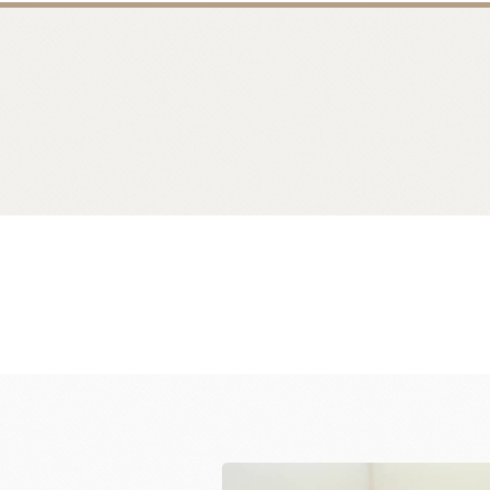
麵包類
乳品類
大理石系列
日本四葉乳品
日本製粉系列
紐西蘭奶油
京都宇治堀田勝太郎
OATSIDE