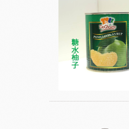
奶
日東製粉系列
法國LESCURE
增田製粉系列
法國愛樂薇
法國麵粉系列
其他產地奶油
酵母系列
起士
改良劑系列
植物鮮奶油
日本四葉乳品
荷蘭ZEELA
乳化油/克寧姆/烤盤油系列
動物鮮奶油
麵包粉系列
風味粉系列
花草系列
餡類系列
法國巴黎大磨坊
美國NB
麵包裝飾系列
糖類系列