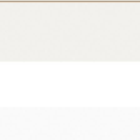
香料
咖啡、茶、果汁、果醋
其他品牌酒
樂多果汁
國愛樂薇
法國萊思克