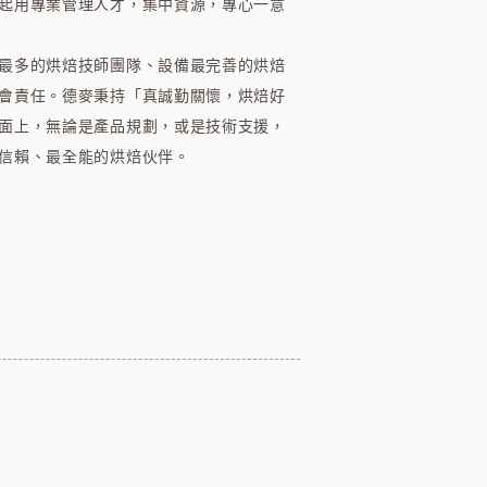
起用專業管理人才，集中資源，專心一意
醃漬櫻桃
黑玫瑰
最多的烘焙技師團隊、設備最完善的烘焙
會責任。德麥秉持「真誠勤關懷，烘焙好
面上，無論是產品規劃，或是技術支援，
信賴、最全能的烘焙伙伴。
國柑曼怡
義大利羅素蕃茄
翡冷翠橄欖油