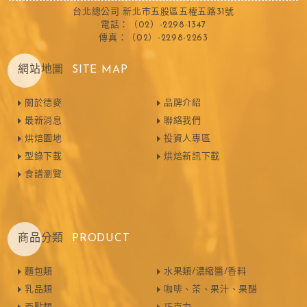
台北總公司 新北市五股區五權五路31號
電話：（02）-2298-1347
傳真：（02）-2298-2263
網站地圖
SITE MAP
關於德麥
品牌介紹
最新消息
聯絡我們
烘焙園地
投資人專區
型錄下載
烘焙新訊下載
食譜瀏覽
商品分類
PRODUCT
麵包類
水果類/濃縮醬/香料
乳品類
咖啡、茶、果汁、果醋