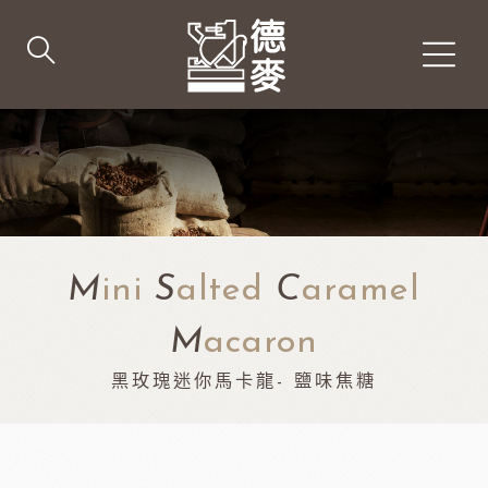
M
ini
S
alted
C
aramel
M
acaron
黑玫瑰迷你馬卡龍- 鹽味焦糖