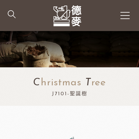
C
hristmas
T
ree
J7101-聖誕樹