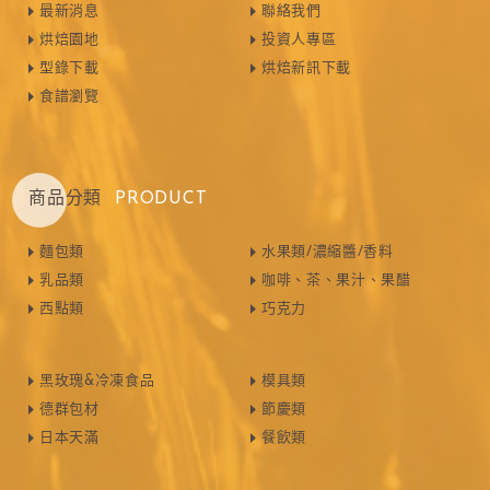
最新消息
聯絡我們
烘焙園地
投資人專區
型錄下載
烘焙新訊下載
食譜瀏覽
商品分類
PRODUCT
麵包類
水果類/濃縮醬/香料
乳品類
咖啡、茶、果汁、果醋
西點類
巧克力
黑玫瑰&冷凍食品
模具類
德群包材
節慶類
日本天滿
餐飲類