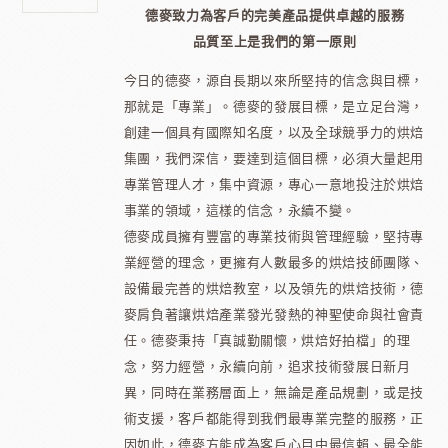
德麥致力為客戶的完美產品提供卓越的服務
品質至上是我們的第一原則
今日的德麥，源自長期以來所堅持的信念與目標，
那就是「專業」。德麥的發展目標，是立足台灣，
創建一個具有國際知名度，以及全球競爭力的烘焙
集團，我們深信，要達到這個目標，必須大量起用
專業管理人才，集中資源，專心一意地投注於烘焙
事業的領域，這樣的信念，永續不變。
德麥成員擁有豐富的專業技術與管理經驗，堅持專
業經營的理念，更擁有人數最多的烘焙技師團隊、
設備最完善的烘焙教室，以及領先的烘焙技術，德
麥肩負著讓烘焙產業發光發熱的神聖使命與社會責
任。德麥秉持「真誠勤關懷，烘焙好拍檔」的理
念，努力經營，永續向前，追求技術發展日新月
異，同時在業務層面上，無論是產品規劃，或是技
術支援，客戶都能得到我們最專業完整的服務，正
因如此，德麥方能成為客戶心目中最信賴、最全能