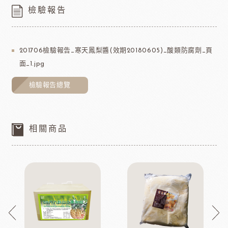
檢驗報告
201706檢驗報告_寒天鳳梨醬(效期20180605)_酸類防腐劑_頁
面_1.jpg
檢驗報告總覽
相關商品