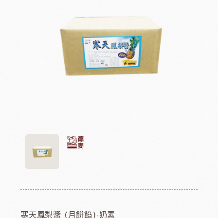
寒天鳳梨醬 (月餅餡)-奶素