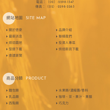
電話：（02）-2298-1347
傳真：（02）-2298-2263
網站地圖
SITE MAP
關於德麥
品牌介紹
最新消息
聯絡我們
烘焙園地
投資人專區
型錄下載
烘焙新訊下載
食譜瀏覽
商品分類
PRODUCT
麵包類
水果類/濃縮醬/香料
乳品類
咖啡、茶、果汁、果醋
西點類
巧克力