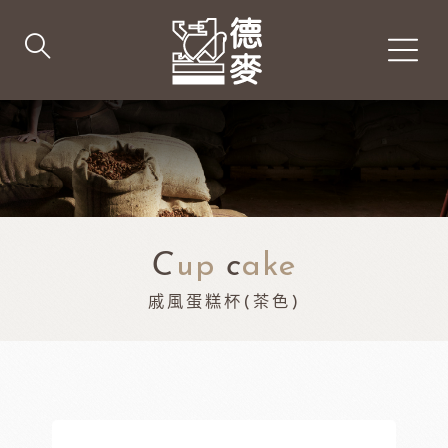
C
up
c
ake
戚風蛋糕杯(茶色)