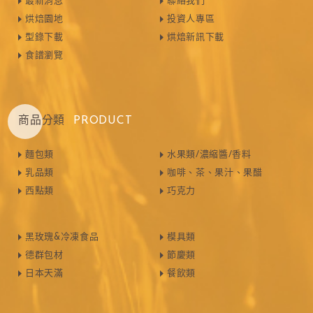
最新消息
聯絡我們
烘焙園地
投資人專區
型錄下載
烘焙新訊下載
食譜瀏覽
商品分類
PRODUCT
麵包類
水果類/濃縮醬/香料
乳品類
咖啡、茶、果汁、果醋
西點類
巧克力
黑玫瑰&冷凍食品
模具類
德群包材
節慶類
日本天滿
餐飲類