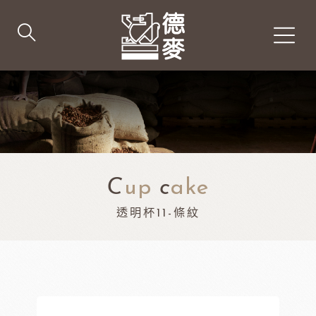
C
up
c
ake
透明杯11-條紋