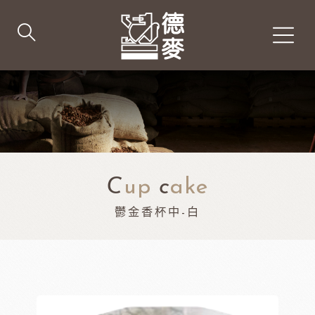
C
up
c
ake
鬱金香杯中-白