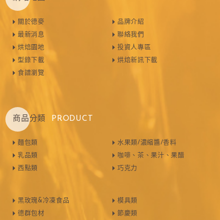
關於德麥
品牌介紹
最新消息
聯絡我們
烘焙園地
投資人專區
型錄下載
烘焙新訊下載
食譜瀏覽
商品分類
PRODUCT
麵包類
水果類/濃縮醬/香料
乳品類
咖啡、茶、果汁、果醋
西點類
巧克力
黑玫瑰&冷凍食品
模具類
德群包材
節慶類