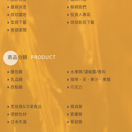
最新消息
聯絡我們
烘焙園地
投資人專區
型錄下載
烘焙新訊下載
食譜瀏覽
商品分類
PRODUCT
麵包類
水果類/濃縮醬/香料
乳品類
咖啡、茶、果汁、果醋
西點類
巧克力
黑玫瑰&冷凍食品
模具類
德群包材
節慶類
日本天滿
餐飲類