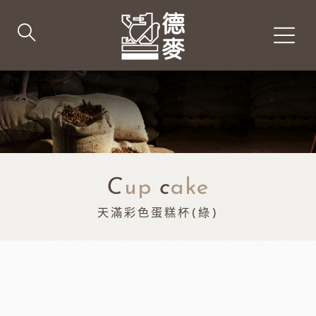
C
up
c
ake
天滿彩色蛋糕杯(綠)