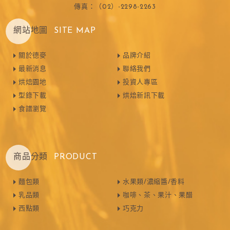
傳真：（02）-2298-2263
網站地圖
SITE MAP
關於德麥
品牌介紹
最新消息
聯絡我們
烘焙園地
投資人專區
型錄下載
烘焙新訊下載
食譜瀏覽
商品分類
PRODUCT
麵包類
水果類/濃縮醬/香料
乳品類
咖啡、茶、果汁、果醋
西點類
巧克力