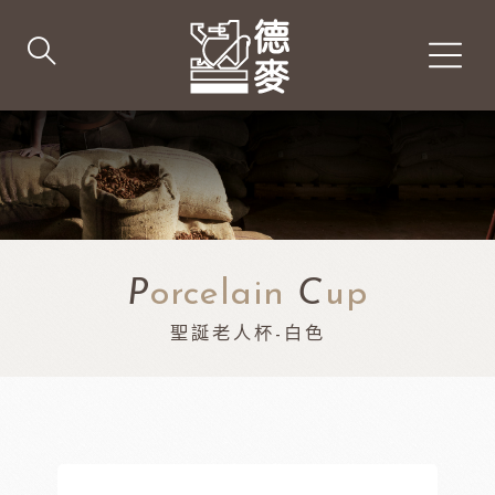
P
orcelain
C
up
聖誕老人杯-白色