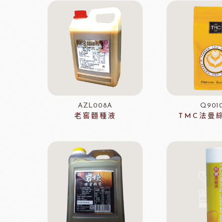
Dobla裝飾巧克力
黑
台灣裝飾巧克力
黑
黑
黑
F1巧克力
西班牙
黑
AZL008A
Q901
老窖麵種液
TMC法曼
法國樂比水果
比利時愛迪
節慶類
餐飲類
聖誕-薑餅屋
義國莉義大利麵
聖誕-樹&圈&花插
橄欖油
聖誕-造型娃娃
蕃茄罐
緹莉亞茶
德麥
聖誕-盒&緞帶
維多陳年酒醋