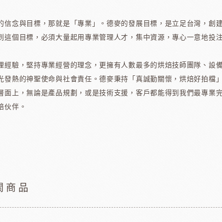
水果乾
香精/濃縮醬
的信念與目標，那就是「專業」。德麥的發展目標，是立足台灣，創
法國紅龍冷凍水果
到這個目標，必須大量起用專業管理人才，集中資源，專心一意地投
日本MIKOYA香商
A乳酪
紐西蘭德紐乳品
澳洲袋
理經驗，堅持專業經營的理念，更擁有人數最多的烘焙技師團隊、設
光發熱的神聖使命與社會責任。德麥秉持「真誠勤關懷，烘焙好拍檔
層面上，無論是產品規劃，或是技術支援，客戶都能得到我們最專業
焙伙伴。
玫瑰&冷凍食品
德群包材
日
包裝
法國紅龍冷凍水果
日本M
玫瑰(塔殼)
各式包材
玫瑰(脆筒)
包材節慶類
玫瑰(脆籃)
關商品
玫瑰(馬卡龍)
爵酵母
瑞士蓮巧克力
比利時
玫瑰(泡芙類)