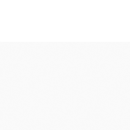
香料
咖啡、茶、果汁、果醋
其他品牌酒
樂多果汁
國愛樂薇
法國萊思克
TMC精選咖啡豆
茶
緹莉亞茶(斯里蘭卡)
ALICE水果醋
東富士製粉
日本株式會社增田製粉所