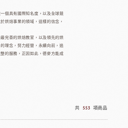
建一個具有國際知名度，以及全球競
注於烘焙事業的領域，這樣的信念，
鼠奶油起士
美國乳品
備最完善的烘焙教室，以及領先的烘
」的理念，努力經營，永續向前，追
完整的服務，正因如此，德麥方能成
本天滿
模具類
IKOYA香商
日本田中大理石
日本天滿包材
DEMARLE法國軟烤模
其他模具
舒適牌開罐器
共
553
項商品
鋁製鮮奶油齒狀刮片
嘉麗寶巧克力
梵豪登巧克力