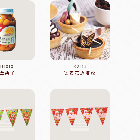
PCB巧克力
紐西蘭德紐奶粉
JH010
K2134
金栗子
德麥志遠塔殼
醃漬櫻桃
黑玫瑰
國柑曼怡
義大利羅素蕃茄