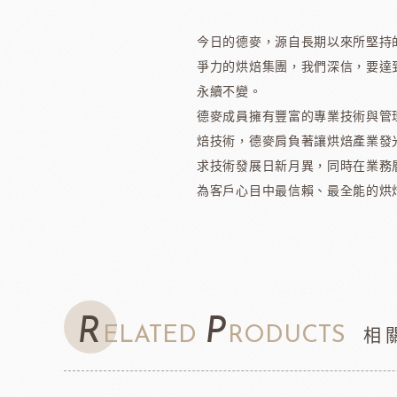
麵包粉系列
風味粉系列
今日的德麥，源自長期以來所堅持
花草系列
爭力的烘焙集團，我們深信，要達
餡類系列
永續不變。
法國巴黎大磨坊
美國NB
德麥成員擁有豐富的專業技術與管
麵包裝飾系列
焙技術，德麥肩負著讓烘焙產業發
糖類系列
求技術發展日新月異，同時在業務
為客戶心目中最信賴、最全能的烘
巧克力
黑
美商維益鮮奶油
中澤
比利時嘉麗寶
黑
瑞士蓮巧克力
黑
梵豪登巧克力 (2019年絲博將更名為梵豪登)
黑
R
P
ELATED
RODUCTS
相
F1巧克力
黑
DM三井製糖
比利時伯
法國PCB巧克力
黑