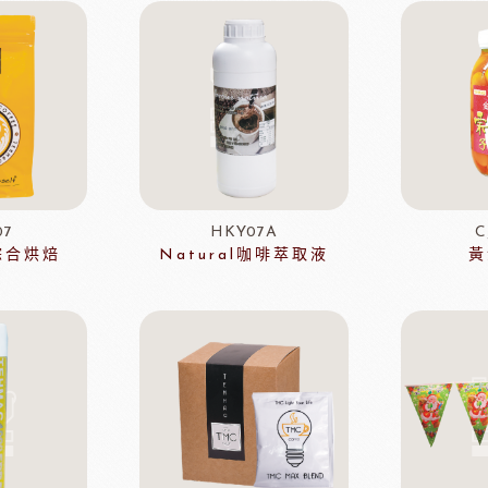
玫瑰(冷凍麵糰)
玫瑰(一口甜點/鹹點)
玫瑰(巧克力裝飾)
玫瑰69%單一產區
黑騎士
荷蘭多布拉dobla巧克力
法國
玫瑰(精美層架)
麻吉系列
冷凍麵團
07
HKY07A
C
綜合烘焙
Natural咖啡萃取液
黃
亞水果餡
南非水蜜桃
法國
食品
義國莉義大利麵
法