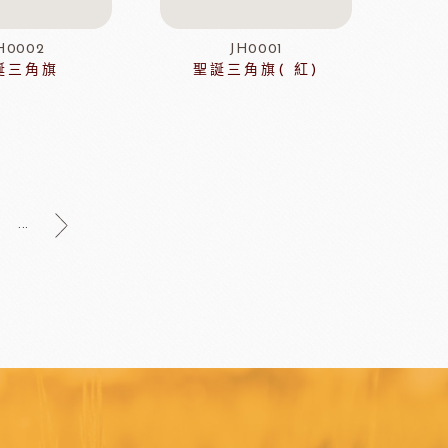
H0002
JH0001
誕三角旗
聖誕三角旗( 紅)
翡冷翠橄欖油
...