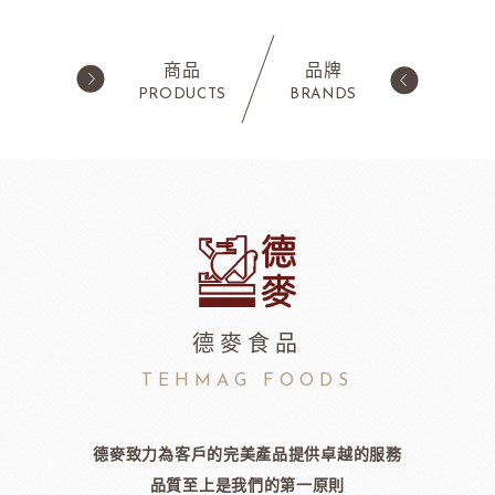
商品
品牌
PRODUCTS
BRANDS
西點類
水果類/濃縮醬/
蛋糕粉/慕斯粉
法國樂比果泥
鬆餅粉
法國樂比常溫果泥
職人燕麥植物
ADC咖啡師
法
可可粉
法國樂比冷凍水果
果凍
法國樂比淋醬
德麥食品
淋面/果膠
法國樂比法式水果餡
TEHMAG FOODS
西點裝飾
比利時愛迪亞水果餡
國內水果餡
NDIA食品
日本製粉株式會社
日本日
德麥致力為客戶的完美產品提供卓越的服務
裝飾水果
品質至上是我們的第一原則