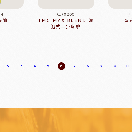
04
Q90200
J
盤油
TMC MAX BLEND 濾
聖
泡式耳掛咖啡
包材
天滿紙器
義大利
2
3
4
5
6
7
8
9
10
11