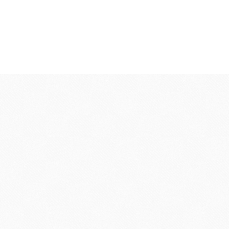
麵包類
乳品類
大理石系列
日本四葉乳品
日本製粉系列
紐西蘭奶油
京都宇治堀田勝太郎
OATSIDE
奶
日東製粉系列
法國LESCURE
增田製粉系列
法國愛樂薇
法國麵粉系列
其他產地奶油
酵母系列
起士
改良劑系列
植物鮮奶油
日本四葉乳品
荷蘭ZEELA
乳化油/克寧姆/烤盤油系列
動物鮮奶油