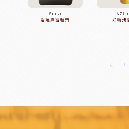
聖誕-禮物袋
輕鬆煮
聖誕-瓷杯&紙杯
冷凍麵包
B11071
AZL1
聖誕裝飾類
冷凍肉品
岩燒蜂蜜糖漿
好噴烤
聖誕-糖果
京日食品
德群
中秋系列
父親節
新年系列
母親節
1