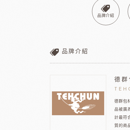
巧克力
黑
美商維益鮮奶油
中澤
比利時嘉麗寶
黑
品牌介紹
瑞士蓮巧克力
黑
梵豪登巧克力 (2019年絲博將更名為梵豪登)
黑
F1巧克力
黑
DM三井製糖
比利時伯
法國PCB巧克力
黑
品牌介紹
Dobla裝飾巧克力
黑
台灣裝飾巧克力
黑
黑
德群
黑
TEH
F1巧克力
西班牙
黑
德群包
品被廣
計最符
質的商