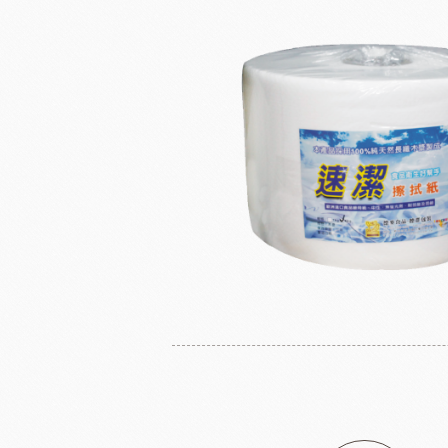
奶
日東製粉系列
法國LESCURE
增田製粉系列
法國愛樂薇
法國麵粉系列
其他產地奶油
酵母系列
起士
改良劑系列
植物鮮奶油
日本四葉乳品
荷蘭ZEELA
乳化油/克寧姆/烤盤油系列
動物鮮奶油
麵包粉系列
風味粉系列
花草系列
餡類系列
法國巴黎大磨坊
美國NB
麵包裝飾系列
糖類系列