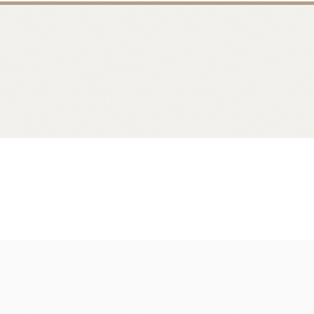
麵包類
乳品類
大理石系列
日本四葉乳品
日本製粉系列
紐西蘭奶油
京都宇治堀田勝太郎
OATSIDE