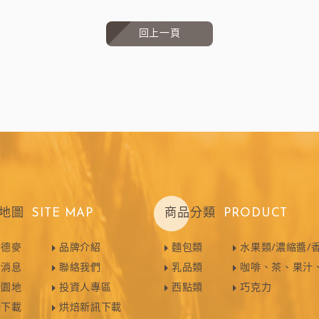
回上一頁
地圖
SITE MAP
商品分類
PRODUCT
於德麥
品牌介紹
麵包類
水果類/濃縮醬/
新消息
聯絡我們
乳品類
咖啡、茶、果汁
焙園地
投資人專區
西點類
巧克力
錄下載
烘焙新訊下載