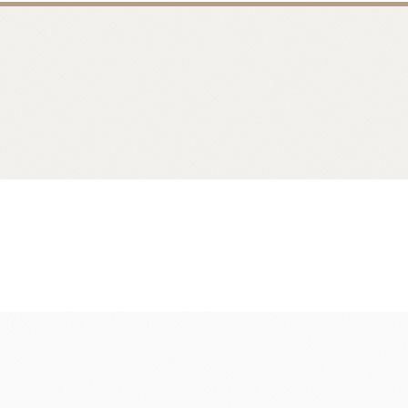
香料
咖啡、茶、果汁、果醋
其他品牌酒
樂多果汁
國愛樂薇
法國萊思克