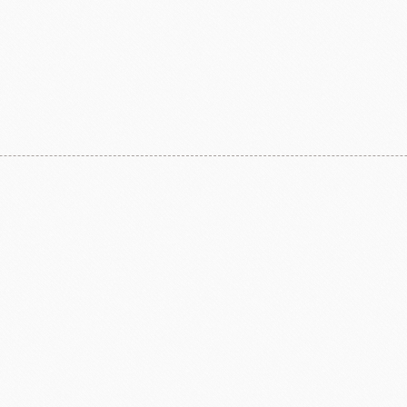
亞水果餡
南非水蜜桃
法國
食品
義國莉義大利麵
法
包材
天滿紙器
義大利