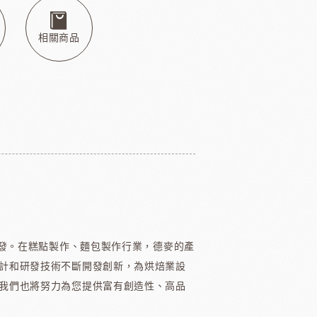
本天滿
模具類
IKOYA香商
日本田中大理石
日本天滿包材
DEMARLE法國軟烤模
相關商品
其他模具
舒適牌開罐器
鋁製鮮奶油齒狀刮片
嘉麗寶巧克力
梵豪登巧克力
PCB巧克力
紐西蘭德紐奶粉
開發。在糕點製作、麵包製作行業，德麥的產
計和研發技術不斷開發創新，為烘焙業設
我們也將努力為您提供富有創造性、高品