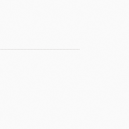
醃漬櫻桃
黑玫瑰
國柑曼怡
義大利羅素蕃茄
翡冷翠橄欖油