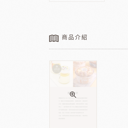
法國樂比水果
比利時愛迪
節慶類
餐飲類
聖誕-薑餅屋
義國莉義大利麵
聖誕-樹&圈&花插
橄欖油
商品介紹
聖誕-造型娃娃
蕃茄罐
緹莉亞茶
德麥
聖誕-盒&緞帶
維多陳年酒醋
聖誕-禮物袋
輕鬆煮
聖誕-瓷杯&紙杯
冷凍麵包
聖誕裝飾類
冷凍肉品
聖誕-糖果
京日食品
德群
中秋系列
父親節
新年系列
母親節