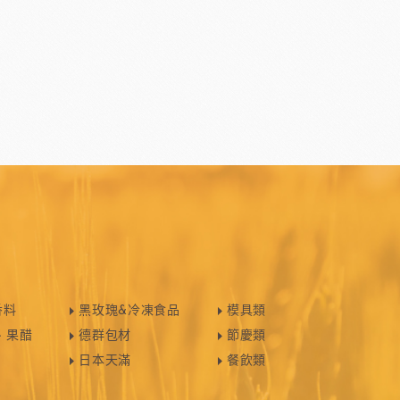
香料
黑玫瑰&冷凍食品
模具類
、果醋
德群包材
節慶類
日本天滿
餐飲類