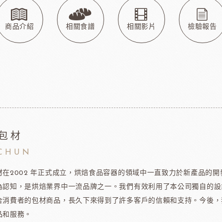
玫瑰&冷凍食品
德群包材
日
包裝
法國紅龍冷凍水果
日本M
玫瑰(塔殼)
各式包材
商品介紹
相關食譜
相關影片
檢驗報告
玫瑰(脆筒)
包材節慶類
玫瑰(脆籃)
玫瑰(馬卡龍)
爵酵母
瑞士蓮巧克力
比利時
玫瑰(泡芙類)
玫瑰(冷凍麵糰)
玫瑰(一口甜點/鹹點)
玫瑰(巧克力裝飾)
包材
玫瑰69%單一產區
CHUN
黑騎士
荷蘭多布拉dobla巧克力
法國
玫瑰(精美層架)
材在2002 年正式成立，烘焙食品容器的領域中一直致力於新產品的
麻吉系列
為認知，是烘焙業界中一流品牌之一。我們有效利用了本公司獨自的設
冷凍麵團
合消費者的包材商品，長久下來得到了許多客戶的信賴和支持。今後，
品和服務。