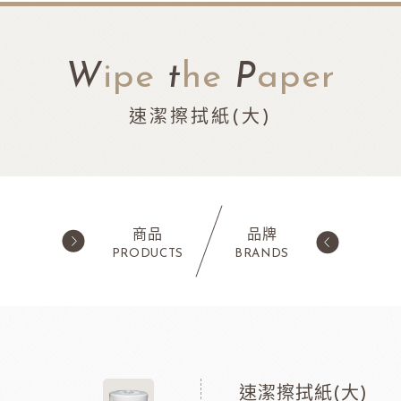
W
ipe
t
he
P
aper
速潔擦拭紙(大)
商品
品牌
PRODUCTS
BRANDS
西點類
水果類/濃縮醬/
蛋糕粉/慕斯粉
法國樂比果泥
鬆餅粉
法國樂比常溫果泥
速潔擦拭紙(大)
職人燕麥植物
ADC咖啡師
法