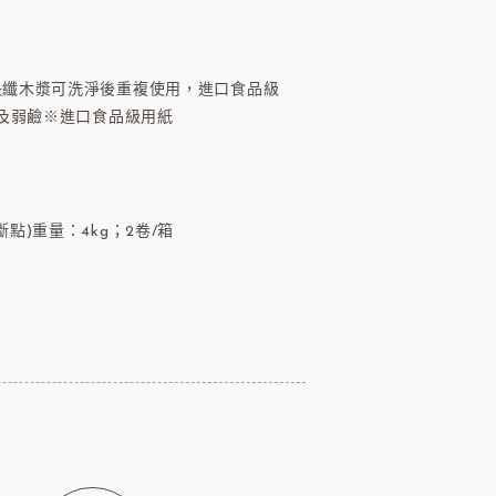
TMC精選咖啡豆
茶
然長纖木漿可洗淨後重複使用，進口食品級
緹莉亞茶(斯里蘭卡)
及弱鹼※進口食品級用紙
ALICE水果醋
東富士製粉
日本株式會社增田製粉所
點)重量：4kg；2卷/箱
鼠奶油起士
美國乳品