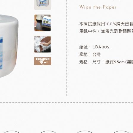
可可粉
法國樂比冷凍水果
Wipe the Paper
果凍
法國樂比淋醬
本擦拭紙採用100%純天
淋面/果膠
法國樂比法式水果餡
用紙中性，無螢光劑耐弱酸
西點裝飾
比利時愛迪亞水果餡
國內水果餡
編號：LDA002
NDIA食品
日本製粉株式會社
日本日
裝飾水果
產地：台灣
水果乾
規格：尺寸：紙寬25cm(無斷
香精/濃縮醬
法國紅龍冷凍水果
日本MIKOYA香商
A乳酪
紐西蘭德紐乳品
澳洲袋